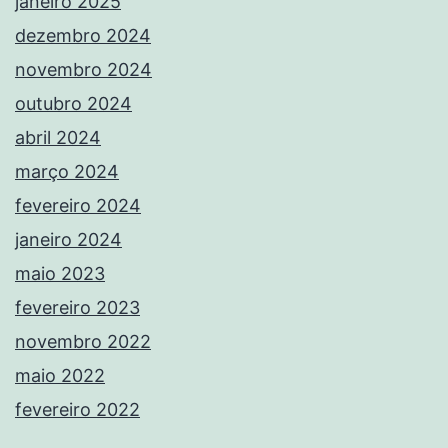
janeiro 2025
dezembro 2024
novembro 2024
outubro 2024
abril 2024
março 2024
fevereiro 2024
janeiro 2024
maio 2023
fevereiro 2023
novembro 2022
maio 2022
fevereiro 2022