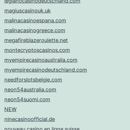
legianocasinodeutschland.com
magiuscasinouk.uk
malinacasinoespana.com
malinacasinogreece.com
megafireblazeroulette.net
montecryptoscasinos.com
myempirecasinoaustralia.com
myempirecasinodeutschland.com
needforslotsbelgie.com
neon54australia.com
neon54suomi.com
NEW
ninecasinoofficial.de
nouveau casino en ligne suisse