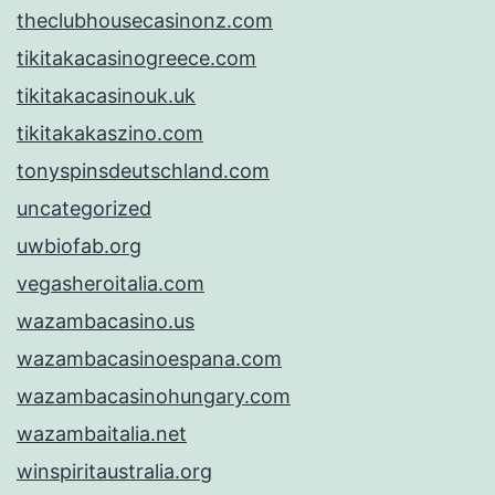
theclubhousecasinonz.com
tikitakacasinogreece.com
tikitakacasinouk.uk
tikitakakaszino.com
tonyspinsdeutschland.com
uncategorized
uwbiofab.org
vegasheroitalia.com
wazambacasino.us
wazambacasinoespana.com
wazambacasinohungary.com
wazambaitalia.net
winspiritaustralia.org