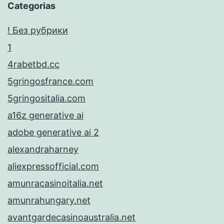
Categorias
! Без рубрики
1
4rabetbd.cc
5gringosfrance.com
5gringositalia.com
a16z generative ai
adobe generative ai 2
alexandraharney
aliexpressofficial.com
amunracasinoitalia.net
amunrahungary.net
avantgardecasinoaustralia.net