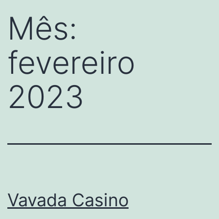
Mês:
fevereiro
2023
Vavada Casino