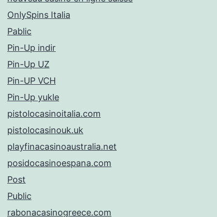
OnlySpins Italia
Pablic
Pin-Up indir
Pin-Up UZ
Pin-UP VCH
Pin-Up yukle
pistolocasinoitalia.com
pistolocasinouk.uk
playfinacasinoaustralia.net
posidocasinoespana.com
Post
Public
rabonacasinogreece.com