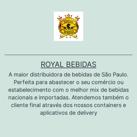
Pular
para
o
conteúdo
ROYAL BEBIDAS
A maior distribuidora de bebidas de São Paulo.
Perfeita para abastecer o seu comércio ou
estabelecimento com o melhor mix de bebidas
nacionais e importadas. Atendemos também o
cliente final através dos nossos containers e
aplicativos de delivery