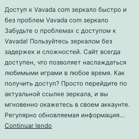
Доступ к Vavada com зеркало быстро и
без проблем Vavada com зеркало
Забудьте о проблемах с доступом к
Vavada! Пользуйтесь зеркалом без
задержек и сложностей. Сайт всегда
доступен, что позволяет наслаждаться
любимыми играми в любое время. Как
получить доступ? Просто перейдите по
актуальной ссылке зеркала, и вы
мгновенно окажетесь в своем аккаунте.
Регулярно обновляемая информация…
Vavada
Continuar lendo
Casino