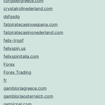
corgibetgreece.com
crystalrollnederland.com
dsfgsdg
fatpiratecasinoespana.com
fatpiratecasinonederland.com
felix-tropf
felixspin.us
felixspinitalia.com
Forex
Forex Trading
fr
gambloriagreece.com
gambloriaosterreich.com
getpicpal.com