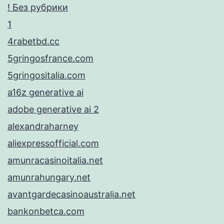
! Без рубрики
1
4rabetbd.cc
5gringosfrance.com
5gringositalia.com
a16z generative ai
adobe generative ai 2
alexandraharney
aliexpressofficial.com
amunracasinoitalia.net
amunrahungary.net
avantgardecasinoaustralia.net
bankonbetca.com