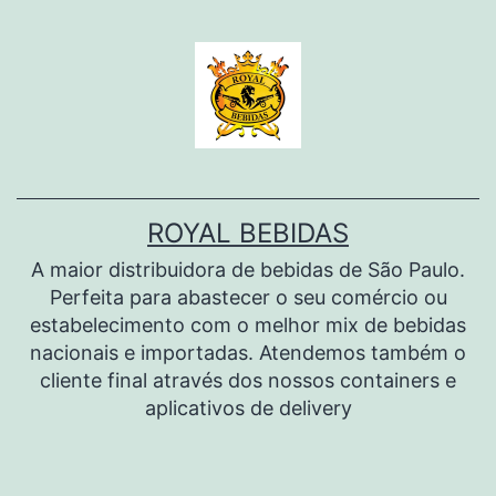
Pular
para
o
conteúdo
ROYAL BEBIDAS
A maior distribuidora de bebidas de São Paulo.
Perfeita para abastecer o seu comércio ou
estabelecimento com o melhor mix de bebidas
nacionais e importadas. Atendemos também o
cliente final através dos nossos containers e
aplicativos de delivery