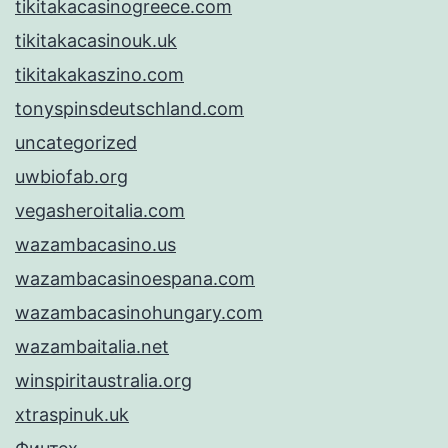
tikitakacasinogreece.com
tikitakacasinouk.uk
tikitakakaszino.com
tonyspinsdeutschland.com
uncategorized
uwbiofab.org
vegasheroitalia.com
wazambacasino.us
wazambacasinoespana.com
wazambacasinohungary.com
wazambaitalia.net
winspiritaustralia.org
xtraspinuk.uk