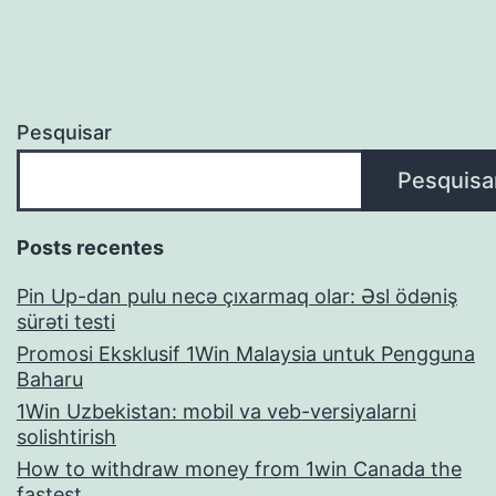
Pesquisar
Pesquisa
Posts recentes
Pin Up-dan pulu necə çıxarmaq olar: Əsl ödəniş
sürəti testi
Promosi Eksklusif 1Win Malaysia untuk Pengguna
Baharu
1Win Uzbekistan: mobil va veb-versiyalarni
solishtirish
How to withdraw money from 1win Canada the
fastest