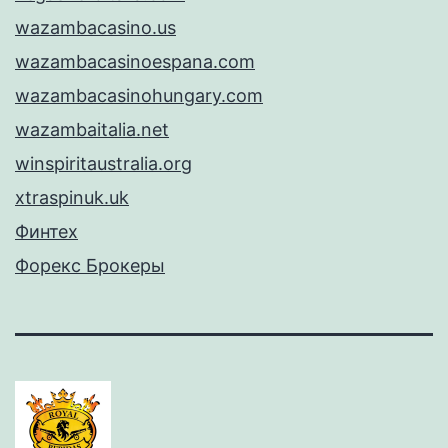
wazambacasino.us
wazambacasinoespana.com
wazambacasinohungary.com
wazambaitalia.net
winspiritaustralia.org
xtraspinuk.uk
Финтех
Форекс Брокеры