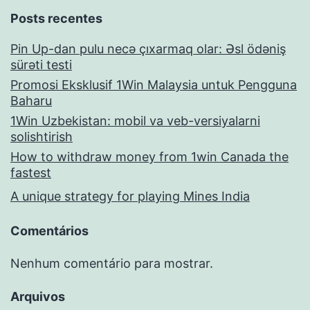
Posts recentes
Pin Up-dan pulu necə çıxarmaq olar: Əsl ödəniş
sürəti testi
Promosi Eksklusif 1Win Malaysia untuk Pengguna
Baharu
1Win Uzbekistan: mobil va veb-versiyalarni
solishtirish
How to withdraw money from 1win Canada the
fastest
A unique strategy for playing Mines India
Comentários
Nenhum comentário para mostrar.
Arquivos