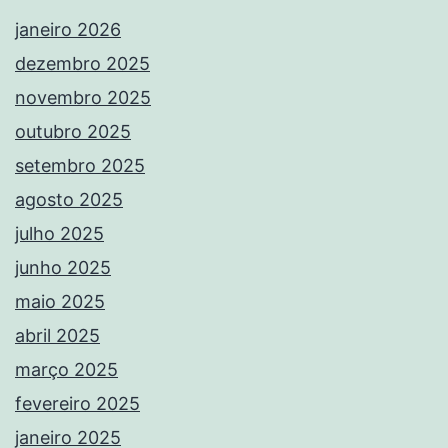
janeiro 2026
dezembro 2025
novembro 2025
outubro 2025
setembro 2025
agosto 2025
julho 2025
junho 2025
maio 2025
abril 2025
março 2025
fevereiro 2025
janeiro 2025