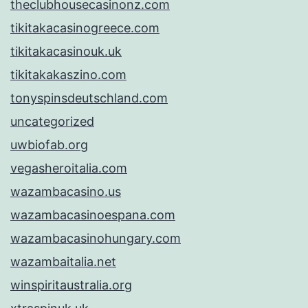
theclubhousecasinonz.com
tikitakacasinogreece.com
tikitakacasinouk.uk
tikitakakaszino.com
tonyspinsdeutschland.com
uncategorized
uwbiofab.org
vegasheroitalia.com
wazambacasino.us
wazambacasinoespana.com
wazambacasinohungary.com
wazambaitalia.net
winspiritaustralia.org