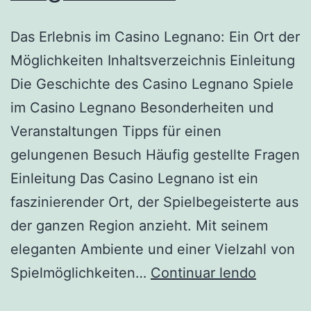
Das Erlebnis im Casino Legnano: Ein Ort der
Möglichkeiten Inhaltsverzeichnis Einleitung
Die Geschichte des Casino Legnano Spiele
im Casino Legnano Besonderheiten und
Veranstaltungen Tipps für einen
gelungenen Besuch Häufig gestellte Fragen
Einleitung Das Casino Legnano ist ein
faszinierender Ort, der Spielbegeisterte aus
der ganzen Region anzieht. Mit seinem
eleganten Ambiente und einer Vielzahl von
Das
Spielmöglichkeiten…
Continuar lendo
Erlebnis