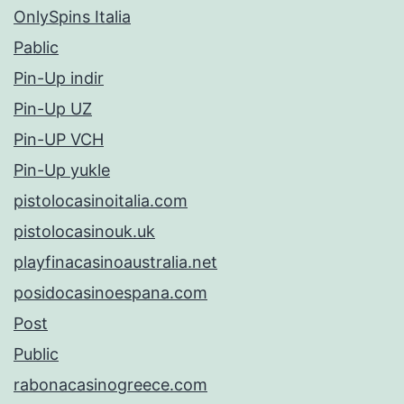
OnlySpins Italia
Pablic
Pin-Up indir
Pin-Up UZ
Pin-UP VCH
Pin-Up yukle
pistolocasinoitalia.com
pistolocasinouk.uk
playfinacasinoaustralia.net
posidocasinoespana.com
Post
Public
rabonacasinogreece.com