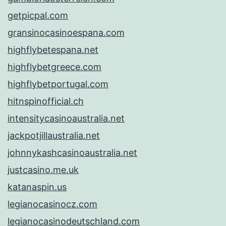
getpicpal.com
gransinocasinoespana.com
highflybetespana.net
highflybetgreece.com
highflybetportugal.com
hitnspinofficial.ch
intensitycasinoaustralia.net
jackpotjillaustralia.net
johnnykashcasinoaustralia.net
justcasino.me.uk
katanaspin.us
legianocasinocz.com
legianocasinodeutschland.com