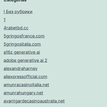
! Без рубрики
1
4rabetbd.cc
5gringosfrance.com
5gringositalia.com
a16z generative ai
adobe generative ai 2
alexandraharney
aliexpressofficial.com
amunracasinoitalia.net
amunrahungary.net
avantgardecasinoaustralia.net