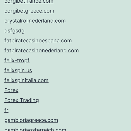
corgibetfrance.com
corgibetgreece.com
crystalrollnederland.com
dsfgsdg
fatpiratecasinoespana.com
fatpiratecasinonederland.com
felix-tropf
felixspin.us
felixspinitalia.com
Forex
Forex Trading
fr
gambloriagreece.com
gambloriaosterreich.com