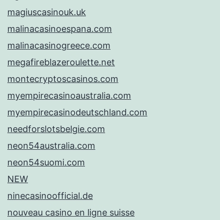
magiuscasinouk.uk
malinacasinoespana.com
malinacasinogreece.com
megafireblazeroulette.net
montecryptoscasinos.com
myempirecasinoaustralia.com
myempirecasinodeutschland.com
needforslotsbelgie.com
neon54australia.com
neon54suomi.com
NEW
ninecasinoofficial.de
nouveau casino en ligne suisse