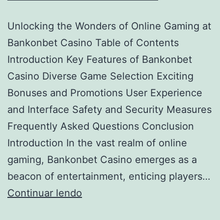
Unlocking the Wonders of Online Gaming at
Bankonbet Casino Table of Contents
Introduction Key Features of Bankonbet
Casino Diverse Game Selection Exciting
Bonuses and Promotions User Experience
and Interface Safety and Security Measures
Frequently Asked Questions Conclusion
Introduction In the vast realm of online
gaming, Bankonbet Casino emerges as a
beacon of entertainment, enticing players…
Unlocking
Continuar lendo
the