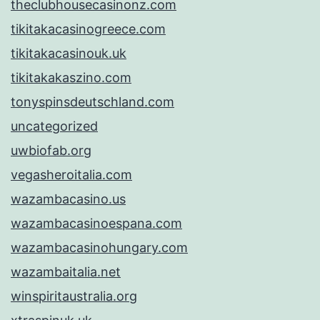
theclubhousecasinonz.com
tikitakacasinogreece.com
tikitakacasinouk.uk
tikitakakaszino.com
tonyspinsdeutschland.com
uncategorized
uwbiofab.org
vegasheroitalia.com
wazambacasino.us
wazambacasinoespana.com
wazambacasinohungary.com
wazambaitalia.net
winspiritaustralia.org