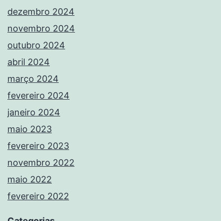
dezembro 2024
novembro 2024
outubro 2024
abril 2024
março 2024
fevereiro 2024
janeiro 2024
maio 2023
fevereiro 2023
novembro 2022
maio 2022
fevereiro 2022
Categorias