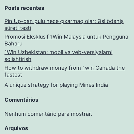
Posts recentes
Pin Up-dan pulu necə çıxarmaq olar: Əsl ödəniş
sürəti testi
Promosi Eksklusif 1Win Malaysia untuk Pengguna
Baharu
1Win Uzbekistan: mobil va veb-versiyalarni
solishtirish
How to withdraw money from 1win Canada the
fastest
A unique strategy for playing Mines India
Comentários
Nenhum comentário para mostrar.
Arquivos