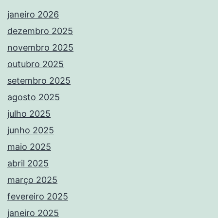
janeiro 2026
dezembro 2025
novembro 2025
outubro 2025
setembro 2025
agosto 2025
julho 2025
junho 2025
maio 2025
abril 2025
março 2025
fevereiro 2025
janeiro 2025