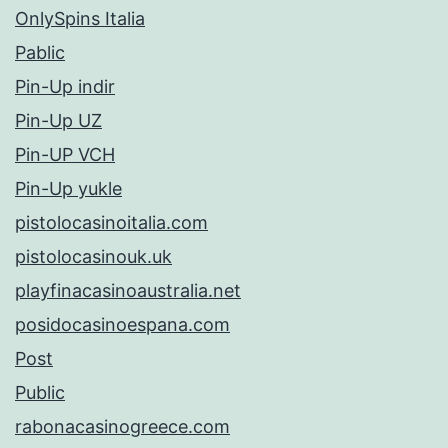
OnlySpins Italia
Pablic
Pin-Up indir
Pin-Up UZ
Pin-UP VCH
Pin-Up yukle
pistolocasinoitalia.com
pistolocasinouk.uk
playfinacasinoaustralia.net
posidocasinoespana.com
Post
Public
rabonacasinogreece.com