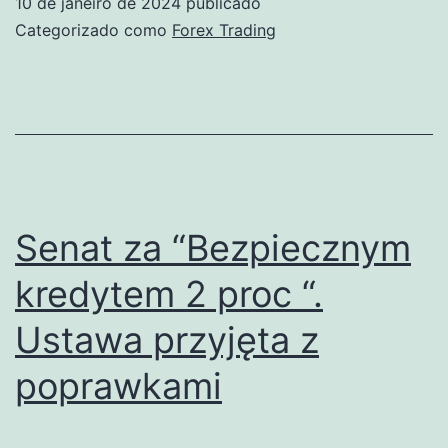
10 de janeiro de 2024
publicado
Opportunities
Categorizado como
Forex Trading
for
2025:
Where
to
Grow
Your
Senat za “Bezpiecznym
Wealth
kredytem 2 proc “.
This
Ustawa przyjęta z
Year
poprawkami