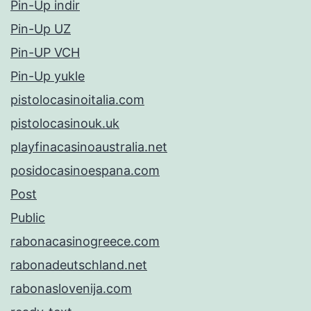
Pin-Up indir
Pin-Up UZ
Pin-UP VCH
Pin-Up yukle
pistolocasinoitalia.com
pistolocasinouk.uk
playfinacasinoaustralia.net
posidocasinoespana.com
Post
Public
rabonacasinogreece.com
rabonadeutschland.net
rabonaslovenija.com