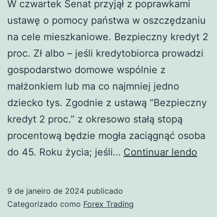
W czwartek Senat przyjął z poprawkami
ustawę o pomocy państwa w oszczędzaniu
na cele mieszkaniowe. Bezpieczny kredyt 2
proc. Zł albo – jeśli kredytobiorca prowadzi
gospodarstwo domowe wspólnie z
małżonkiem lub ma co najmniej jedno
dziecko tys. Zgodnie z ustawą “Bezpieczny
kredyt 2 proc.” z okresowo stałą stopą
procentową będzie mogła zaciągnąć osoba
Sen
do 45. Roku życia; jeśli…
Continuar lendo
za
“Be
9 de janeiro de 2024
publicado
kre
Categorizado como
Forex Trading