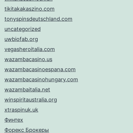
tikitakakaszino.com
tonyspinsdeutschland.com
uncategorized
uwbiofab.org
vegasheroitalia.com
wazambacasino.us
wazambacasinoespana.com
wazambacasinohungary.com
wazambaitalia.net
winspiritaustralia.org
xtraspinuk.uk
Финтех
Форекс Брокеры