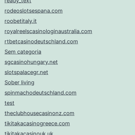
ready_text
rodeoslotsespana.com
roobetitaly.it
royalreelscasinologinaustralia.com
rtbetcasinodeutschland.com
Sem categoria
sgcasinohungary.net
slotspalacegr.net
Sober living
spinmachodeutschland.com
test
theclubhousecasinonz.com
tikitakacasinogreece.com
tikitakacasinouk.uk