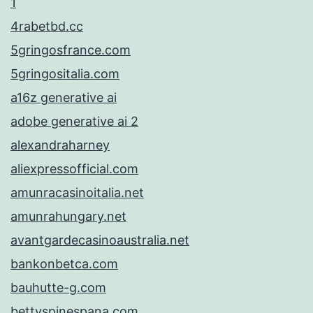
1
4rabetbd.cc
5gringosfrance.com
5gringositalia.com
a16z generative ai
adobe generative ai 2
alexandraharney
aliexpressofficial.com
amunracasinoitalia.net
amunrahungary.net
avantgardecasinoaustralia.net
bankonbetca.com
bauhutte-g.com
bettyspinespana.com