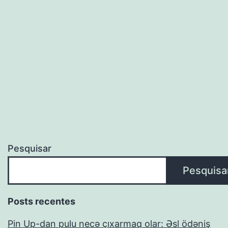
2
proc
“.
Ust
przy
z
pop
Pesquisar
Pesquisa
Posts recentes
Pin Up-dan pulu necə çıxarmaq olar: Əsl ödəniş