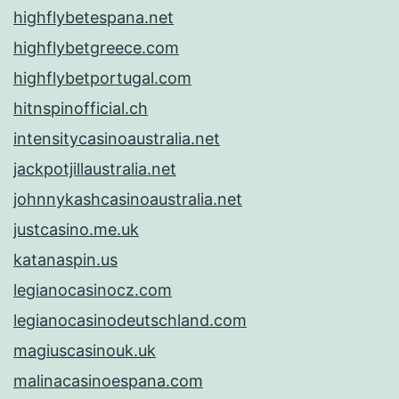
highflybetespana.net
highflybetgreece.com
highflybetportugal.com
hitnspinofficial.ch
intensitycasinoaustralia.net
jackpotjillaustralia.net
johnnykashcasinoaustralia.net
justcasino.me.uk
katanaspin.us
legianocasinocz.com
legianocasinodeutschland.com
magiuscasinouk.uk
malinacasinoespana.com