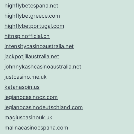
highflybetespana.net
highflybetgreece.com
highflybetportugal.com
hitnspinofficial.ch
intensitycasinoaustralia.net
jackpotjillaustralia.net
johnnykashcasinoaustralia.net
justcasino.me.uk
katanaspin.us
legianocasinocz.com
legianocasinodeutschland.com
magiuscasinouk.uk
malinacasinoespana.com