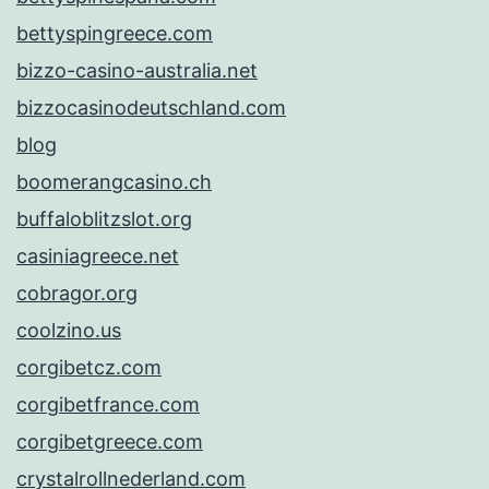
bettyspingreece.com
bizzo-casino-australia.net
bizzocasinodeutschland.com
blog
boomerangcasino.ch
buffaloblitzslot.org
casiniagreece.net
cobragor.org
coolzino.us
corgibetcz.com
corgibetfrance.com
corgibetgreece.com
crystalrollnederland.com