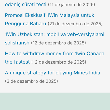
ödəniş sürəti testi
(11 de janeiro de 2026)
Promosi Eksklusif 1Win Malaysia untuk
Pengguna Baharu
(21 de dezembro de 2025)
1Win Uzbekistan: mobil va veb-versiyalarni
solishtirish
(12 de dezembro de 2025)
How to withdraw money from 1win Canada
the fastest
(12 de dezembro de 2025)
A unique strategy for playing Mines India
(3 de dezembro de 2025)