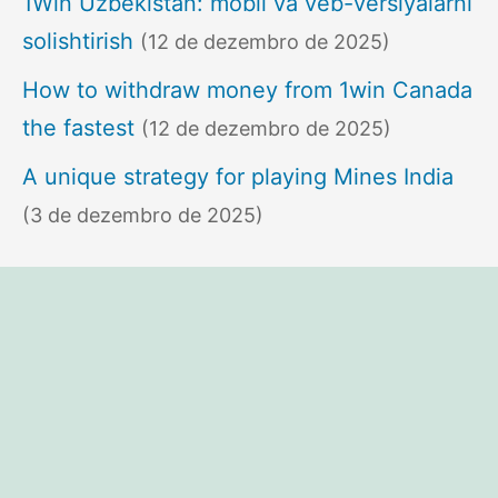
1Win Uzbekistan: mobil va veb-versiyalarni
solishtirish
(12 de dezembro de 2025)
How to withdraw money from 1win Canada
the fastest
(12 de dezembro de 2025)
A unique strategy for playing Mines India
(3 de dezembro de 2025)