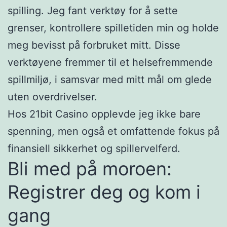
spilling. Jeg fant verktøy for å sette
grenser, kontrollere spilletiden min og holde
meg bevisst på forbruket mitt. Disse
verktøyene fremmer til et helsefremmende
spillmiljø, i samsvar med mitt mål om glede
uten overdrivelser.
Hos 21bit Casino opplevde jeg ikke bare
spenning, men også et omfattende fokus på
finansiell sikkerhet og spillervelferd.
Bli med på moroen:
Registrer deg og kom i
gang