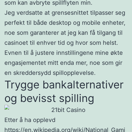
som kan avbryte spillflyten min.
Jeg verdsatte at grensesnittet tilpasser seg
perfekt til både desktop og mobile enheter,
noe som garanterer at jeg kan få tilgang til
casinoet til enhver tid og hvor som helst.
Evnen til å justere innstillingene mine økte
engasjementet mitt enda mer, noe som gir
en skreddersydd spillopplevelse.
Trygge bankalternativer
og bevisst spilling
Etter å ha opplevd
https://en.wikipedia.org/wiki/National_Gami