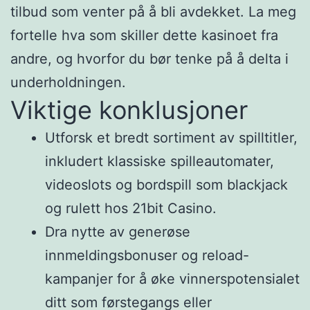
tilbud som venter på å bli avdekket. La meg
fortelle hva som skiller dette kasinoet fra
andre, og hvorfor du bør tenke på å delta i
underholdningen.
Viktige konklusjoner
Utforsk et bredt sortiment av spilltitler,
inkludert klassiske spilleautomater,
videoslots og bordspill som blackjack
og rulett hos 21bit Casino.
Dra nytte av generøse
innmeldingsbonuser og reload-
kampanjer for å øke vinnerspotensialet
ditt som førstegangs eller