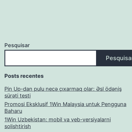
Pesquisar
Pesquisa
Posts recentes
Pin Up-dan pulu necə çıxarmaq olar: Əsl ödəniş
sürəti testi
Promosi Eksklusif 1Win Malaysia untuk Pengguna
Baharu
1Win Uzbekistan: mobil va veb-versiyalarni
solishtirish