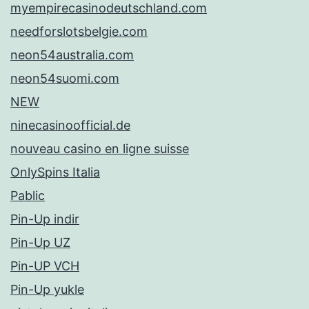
myempirecasinodeutschland.com
needforslotsbelgie.com
neon54australia.com
neon54suomi.com
NEW
ninecasinoofficial.de
nouveau casino en ligne suisse
OnlySpins Italia
Pablic
Pin-Up indir
Pin-Up UZ
Pin-UP VCH
Pin-Up yukle