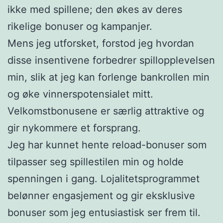
ikke med spillene; den økes av deres
rikelige bonuser og kampanjer.
Mens jeg utforsket, forstod jeg hvordan
disse insentivene forbedrer spillopplevelsen
min, slik at jeg kan forlenge bankrollen min
og øke vinnerspotensialet mitt.
Velkomstbonusene er særlig attraktive og
gir nykommere et forsprang.
Jeg har kunnet hente reload-bonuser som
tilpasser seg spillestilen min og holde
spenningen i gang. Lojalitetsprogrammet
belønner engasjement og gir eksklusive
bonuser som jeg entusiastisk ser frem til.