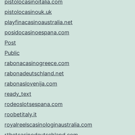
pistolocasinoitalia.com
pistolocasinouk.uk
playfinacasinoaustralia.net
posidocasinoespana.com
Post
Public
rabonacasinogreece.com
rabonadeutschland.net
rabonaslovenija.com
ready_text
rodeoslotsespana.com
roobetitaly.it
royalreelscasinologinaustralia.com
rtbetcasinodeutschland.com