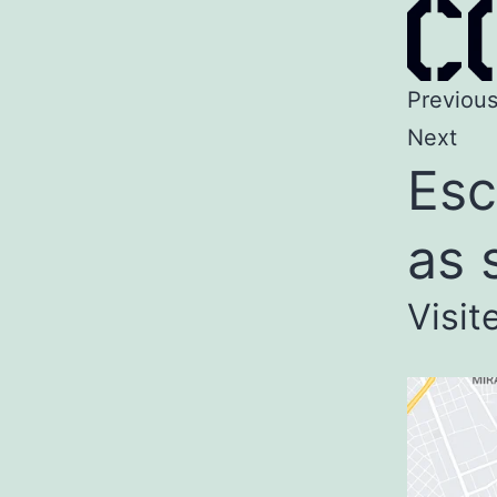
Previou
Next
Esc
as 
Visit