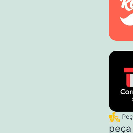
Peça
peça