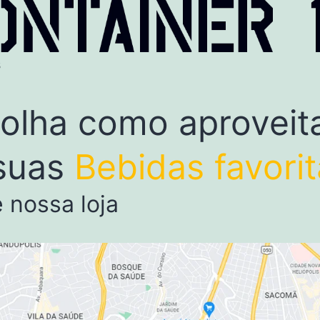
s
olha como aproveit
suas
Bebidas favori
e nossa loja