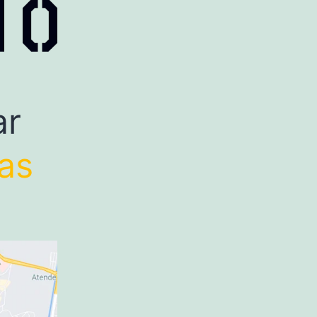
ar
tas