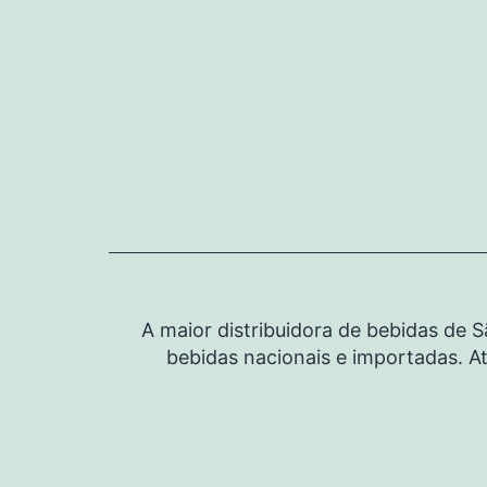
Pular
para
o
conteúdo
A maior distribuidora de bebidas de 
bebidas nacionais e importadas. At