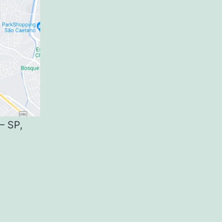
– SP,