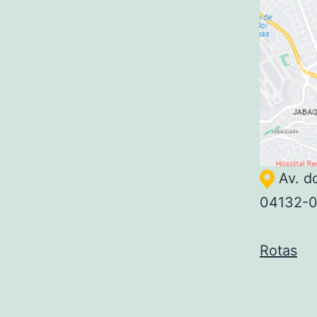
Av. d
04132-
Rotas