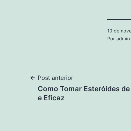
10 de nov
Por
admin
Navegação
Post anterior
Como Tomar Esteróides de
de
e Eficaz
Post