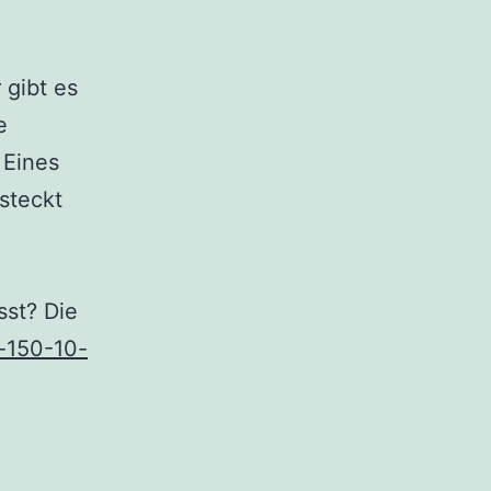
 gibt es
e
 Eines
steckt
sst? Die
k-150-10-