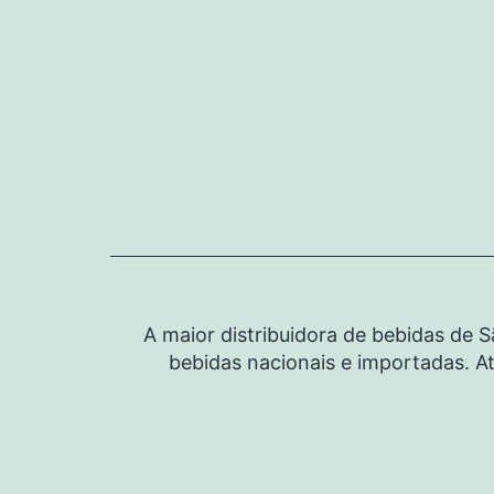
Pular
para
o
conteúdo
A maior distribuidora de bebidas de 
bebidas nacionais e importadas. At