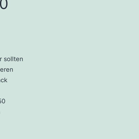
50
 sollten
deren
ack
50
n