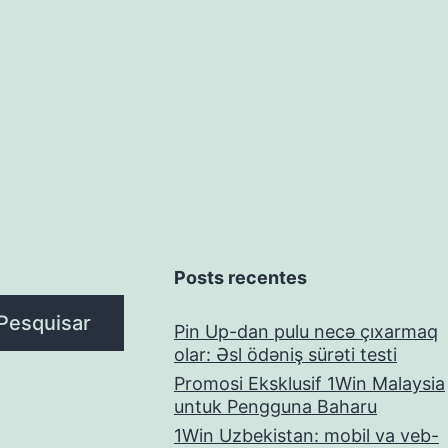
Posts recentes
Pesquisar
Pin Up-dan pulu necə çıxarmaq
olar: Əsl ödəniş sürəti testi
Promosi Eksklusif 1Win Malaysia
untuk Pengguna Baharu
1Win Uzbekistan: mobil va veb-