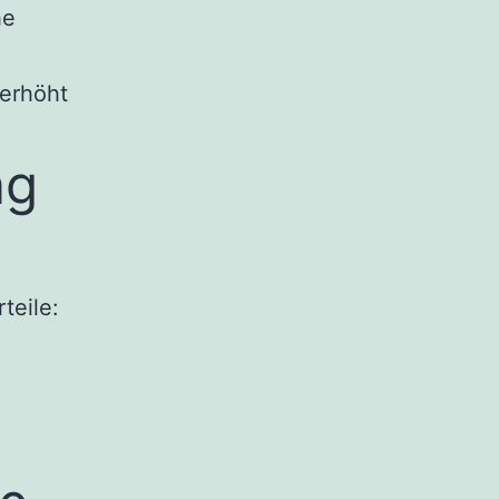
he
erhöht
ng
teile: