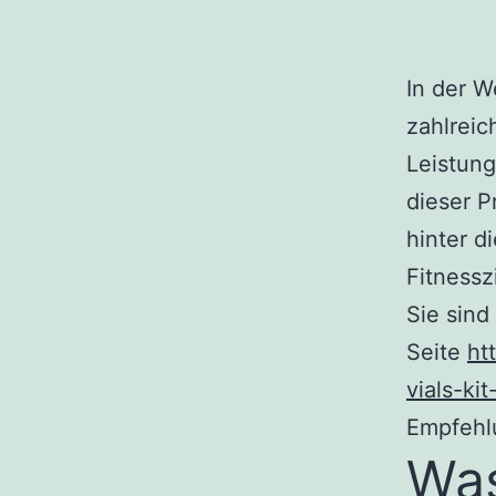
In der W
zahlreic
Leistung
dieser P
hinter d
Fitnessz
Sie sind
Seite
ht
vials-kit
Empfehl
Was