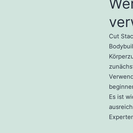
Wer
ve
Cut Stac
Bodybuil
Körperz
zunächs
Verwend
beginne
Es ist w
ausreich
Experten