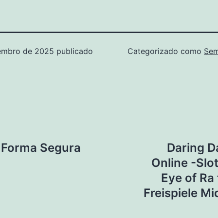
embro de 2025
publicado
Categorizado como
Sem
 Forma Segura
Daring D
Online -Slo
Eye of Ra 
Freispiele M