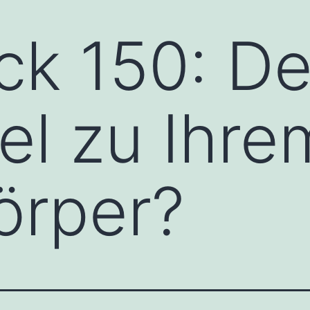
ck 150: De
el zu Ihre
örper?