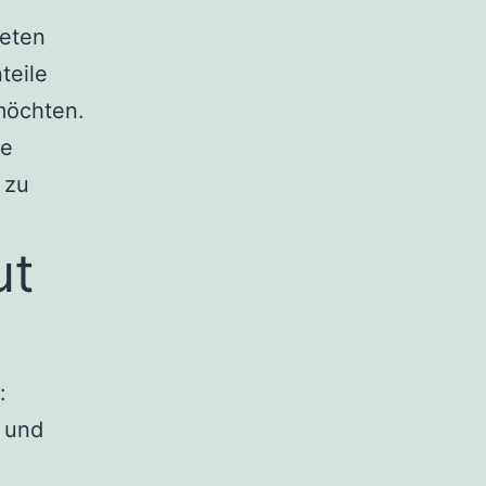
leten
teile
möchten.
le
 zu
ut
:
 und