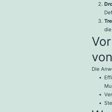
Dro
Def
Tre
di
Vor
von
Die Anwe
Eff
Mu
Ver
Ste