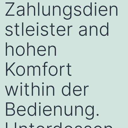
Zahlungsdien
stleister and
hohen
Komfort
within der
Bedienung.