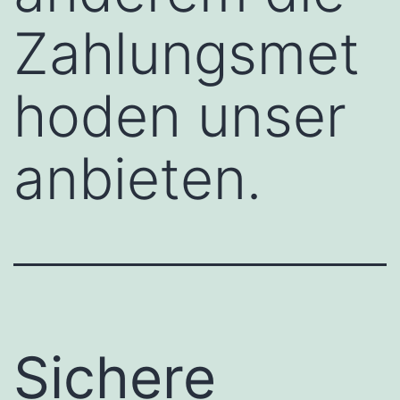
Zahlungsmet
hoden unser
anbieten.
Sichere