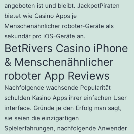
angeboten ist und bleibt. JackpotPiraten
bietet wie Casino Apps je
Menschenähnlicher roboter-Geräte als
sekundär pro iOS-Geräte an.
BetRivers Casino iPhone
& Menschenähnlicher
roboter App Reviews
Nachfolgende wachsende Popularität
schulden Kasino Apps ihrer einfachen User
interface. Gründe je den Erfolg man sagt,
sie seien die einzigartigen
Spielerfahrungen, nachfolgende Anwender