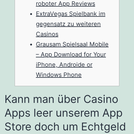
roboter App Reviews
ExtraVegas Spielbank im
gegensatz zu weiteren
Casinos
Grausam Spielsaal Mobile
– App Download for Your
iPhone, Androide or
Windows Phone
Kann man über Casino
Apps leer unserem App
Store doch um Echtgeld