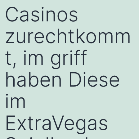
Casinos
zurechtkomm
t, im griff
haben Diese
im
ExtraVegas