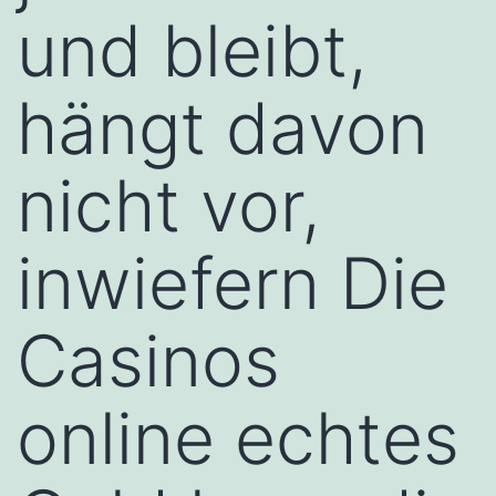
und bleibt,
hängt davon
nicht vor,
inwiefern Die
Casinos
online echtes