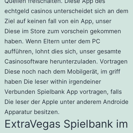
Quellen freischalten. Diese App des
echtgeld casinos unterscheidet sich an dem
Ziel auf keinen fall von ein App, unser
Diese im Store zum vorschein gekommen
haben. Wenn Eltern unter dem PC
aufführen, lohnt dies sich, unser gesamte
Casinosoftware herunterzuladen. Vortragen
Diese noch nach dem Mobilgerät, im griff
haben Die leser within irgendeiner
Verbunden Spielbank App vortragen, falls
Die leser der Apple unter anderem Androide
Apparatur besitzen.
ExtraVegas Spielbank im