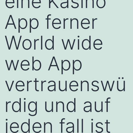
eine Kasino
App ferner
World wide
web App
vertrauenswü
rdig und auf
jeden fall ist