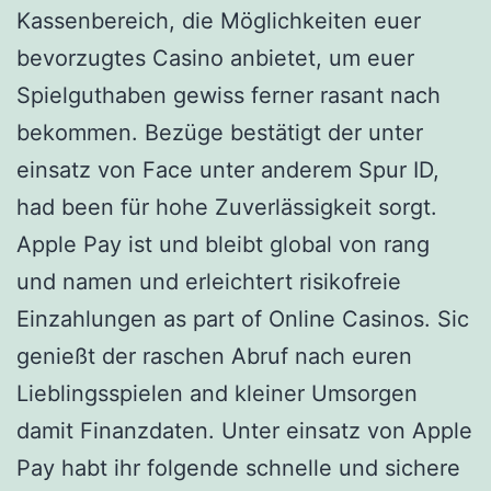
Kassenbereich, die Möglichkeiten euer
bevorzugtes Casino anbietet, um euer
Spielguthaben gewiss ferner rasant nach
bekommen. Bezüge bestätigt der unter
einsatz von Face unter anderem Spur ID,
had been für hohe Zuverlässigkeit sorgt.
Apple Pay ist und bleibt global von rang
und namen und erleichtert risikofreie
Einzahlungen as part of Online Casinos. Sic
genießt der raschen Abruf nach euren
Lieblingsspielen and kleiner Umsorgen
damit Finanzdaten. Unter einsatz von Apple
Pay habt ihr folgende schnelle und sichere