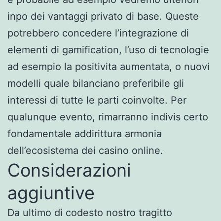
inpo dei vantaggi privato di base. Queste
potrebbero concedere l’integrazione di
elementi di gamification, l’uso di tecnologie
ad esempio la positivita aumentata, o nuovi
modelli quale bilanciano preferibile gli
interessi di tutte le parti coinvolte. Per
qualunque evento, rimarranno indivis certo
fondamentale addirittura armonia
dell’ecosistema dei casino online.
Considerazioni
aggiuntive
Da ultimo di codesto nostro tragitto