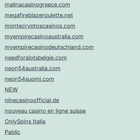
malinacasinogreece.com
megafireblazeroulette.net
montecryptoscasinos.com
myempirecasinoaustralia.com
myempirecasinodeutschland.com
needforslotsbelgie.com
neon54australia.com
neon54suomi.com
NEW
ninecasinoofficial.de
nouveau casino en ligne suisse
OnlySpins Italia
Pablic