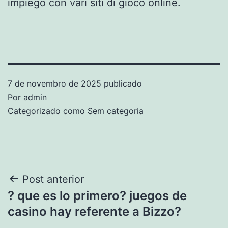
impiego con vari siti di gioco online.
7 de novembro de 2025
publicado
Por
admin
Categorizado como
Sem categoria
Navegação
Post anterior
? que es lo primero? juegos de
de
casino hay referente a Bizzo?