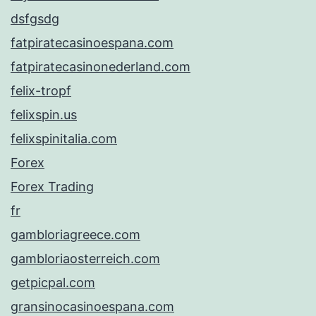
dsfgsdg
fatpiratecasinoespana.com
fatpiratecasinonederland.com
felix-tropf
felixspin.us
felixspinitalia.com
Forex
Forex Trading
fr
gambloriagreece.com
gambloriaosterreich.com
getpicpal.com
gransinocasinoespana.com