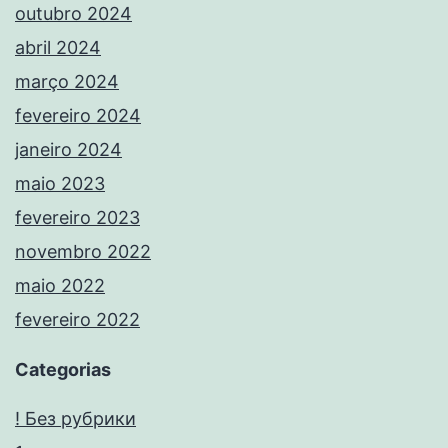
outubro 2024
abril 2024
março 2024
fevereiro 2024
janeiro 2024
maio 2023
fevereiro 2023
novembro 2022
maio 2022
fevereiro 2022
Categorias
! Без рубрики