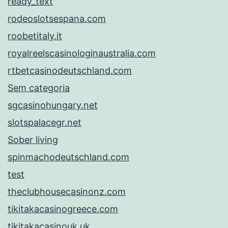
ready_text
rodeoslotsespana.com
roobetitaly.it
royalreelscasinologinaustralia.com
rtbetcasinodeutschland.com
Sem categoria
sgcasinohungary.net
slotspalacegr.net
Sober living
spinmachodeutschland.com
test
theclubhousecasinonz.com
tikitakacasinogreece.com
tikitakacasinouk.uk