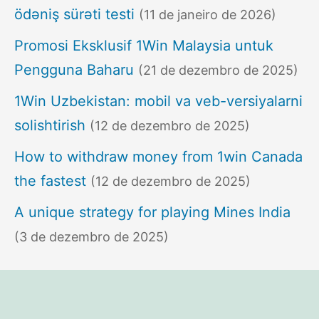
ödəniş sürəti testi
(11 de janeiro de 2026)
Promosi Eksklusif 1Win Malaysia untuk
Pengguna Baharu
(21 de dezembro de 2025)
1Win Uzbekistan: mobil va veb-versiyalarni
solishtirish
(12 de dezembro de 2025)
How to withdraw money from 1win Canada
the fastest
(12 de dezembro de 2025)
A unique strategy for playing Mines India
(3 de dezembro de 2025)