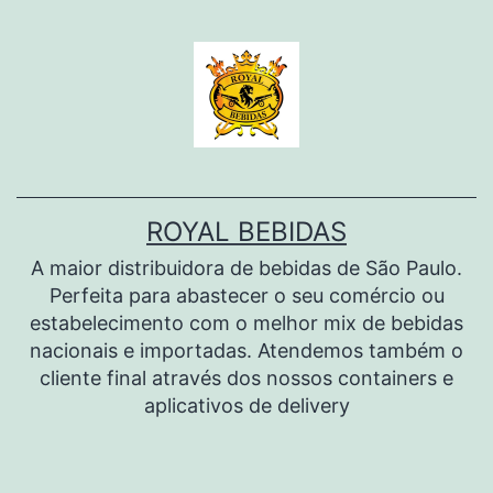
Pular
para
o
conteúdo
ROYAL BEBIDAS
A maior distribuidora de bebidas de São Paulo.
Perfeita para abastecer o seu comércio ou
estabelecimento com o melhor mix de bebidas
nacionais e importadas. Atendemos também o
cliente final através dos nossos containers e
aplicativos de delivery