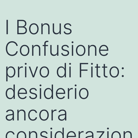
I Bonus
Confusione
privo di Fitto:
desiderio
ancora
considerazion