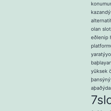
konumund
kazandýr
alternat
olan slot
eðlenip 
platform
yaratýyo
baþlayan
yüksek ö
þansýný
aþaðýdak
7sl