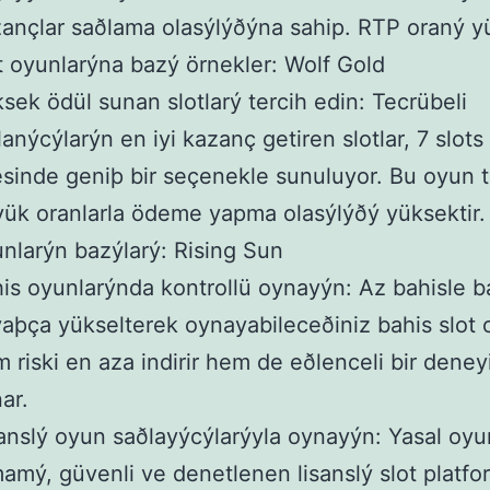
ançlar saðlama olasýlýðýna sahip. RTP oraný 
t oyunlarýna bazý örnekler: Wolf Gold
sek ödül sunan slotlarý tercih edin: Tecrübeli
lanýcýlarýn en iyi kazanç getiren slotlar, 7 slots
esinde geniþ bir seçenekle sunuluyor. Bu oyun tü
ük oranlarla ödeme yapma olasýlýðý yüksektir.
nlarýn bazýlarý: Rising Sun
is oyunlarýnda kontrollü oynayýn: Az bahisle 
aþça yükselterek oynayabileceðiniz bahis slot 
 riski en aza indirir hem de eðlenceli bir dene
ar.
anslý oyun saðlayýcýlarýyla oynayýn: Yasal oyu
amý, güvenli ve denetlenen lisanslý slot platfo