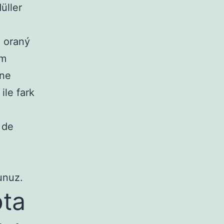
üller
e oraný
em
ane
ile fark
 de
unuz.
ta