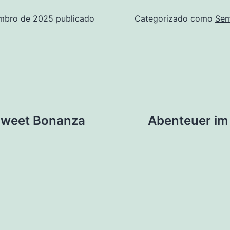
mbro de 2025
publicado
Categorizado como
Sem
 Sweet Bonanza
Abenteuer im 