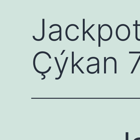
Jackpot
Çýkan 7