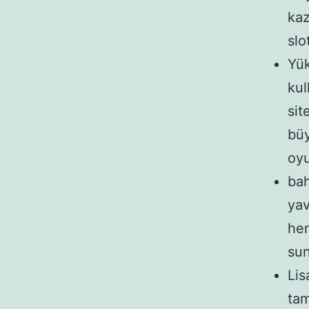
kaz
slo
Yük
kul
sit
büy
oyu
bah
yav
hem
sun
Lis
tam