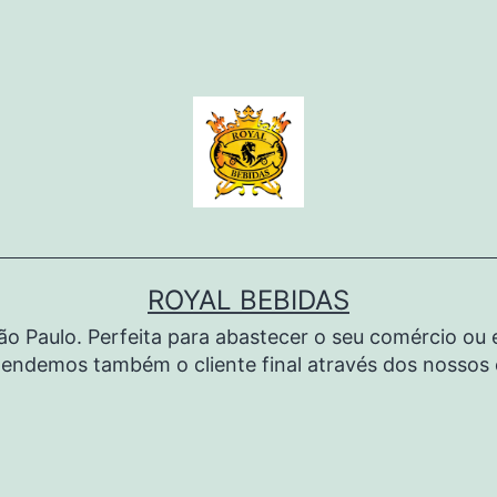
ROYAL BEBIDAS
São Paulo. Perfeita para abastecer o seu comércio o
endemos também o cliente final através dos nossos c