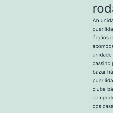
rod
An unid
puerilid
órgãos 
acomoda
unidade 
cassino
bazar há
puerilid
clube bá
comprido
dos cass