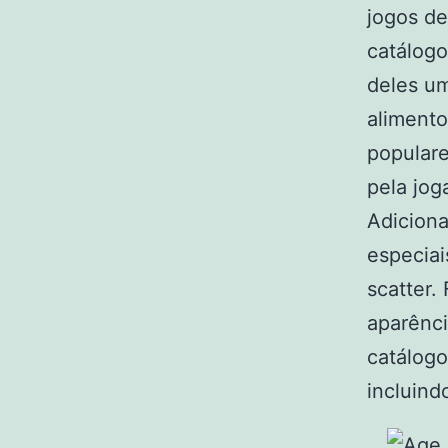
jogos de
catálogo
deles um
alimento
populare
pela jog
Adiciona
especiai
scatter.
aparênci
catálogo
incluind