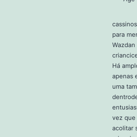
cassinos
para men
Wazdan n
criancic
Há amplo
apenas e
uma tamb
dentrod
entusias
vez que 
acolitar