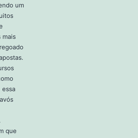
cendo um
uitos
e
s mais
pregoado
apostas.
ursos
 como
, essa
 avós
.
um que