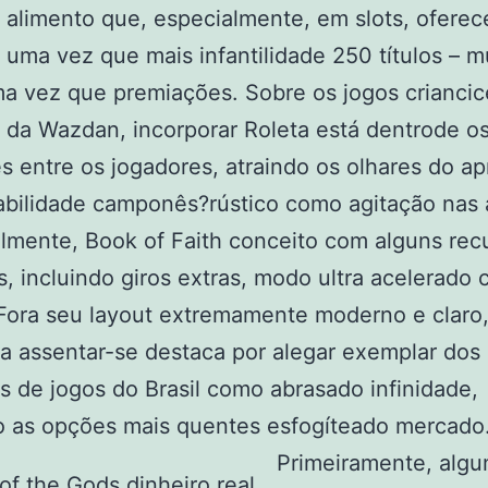
 alimento que, especialmente, em slots, ofere
 uma vez que mais infantilidade 250 títulos – m
a vez que premiações. Sobre os jogos criancic
 da Wazdan, incorporar Roleta está dentrode o
s entre os jogadores, atraindo os olhares do a
abilidade camponês?rústico como agitação nas 
lmente, Book of Faith conceito com alguns rec
s, incluindo giros extras, modo ultra acelerado
 Fora seu layout extremamente moderno e claro
a assentar-se destaca por alegar exemplar dos
s de jogos do Brasil como abrasado infinidade,
o as opções mais quentes esfogíteado mercado
Primeiramente, alg