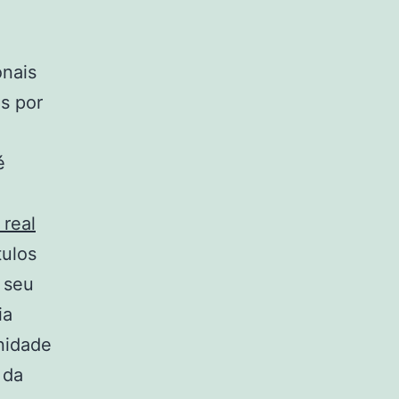
onais
as por
é
 real
tulos
 seu
ia
nidade
 da