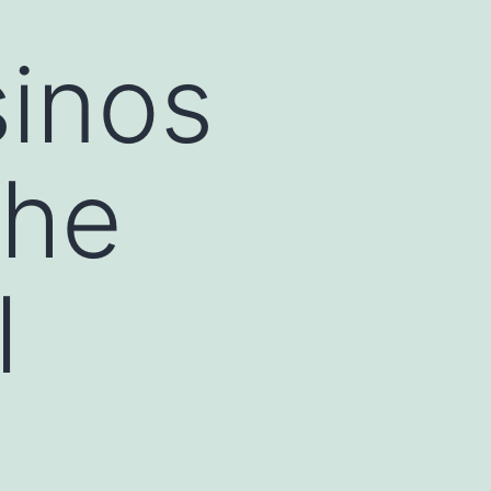
sinos
the
l