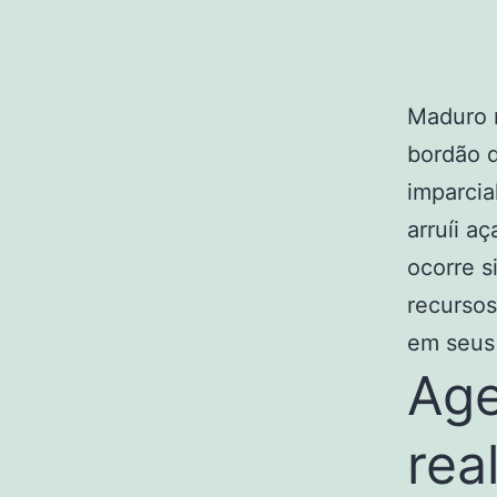
Maduro 
bordão d
imparcia
arruíi a
ocorre 
recursos
em seus 
Age
rea