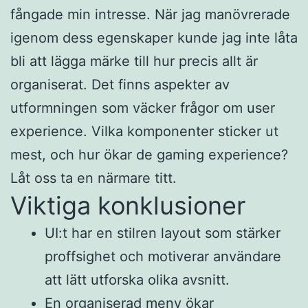
fångade min intresse. När jag manövrerade
igenom dess egenskaper kunde jag inte låta
bli att lägga märke till hur precis allt är
organiserat. Det finns aspekter av
utformningen som väcker frågor om user
experience. Vilka komponenter sticker ut
mest, och hur ökar de gaming experience?
Låt oss ta en närmare titt.
Viktiga konklusioner
UI:t har en stilren layout som stärker
proffsighet och motiverar användare
att lätt utforska olika avsnitt.
En organiserad meny ökar