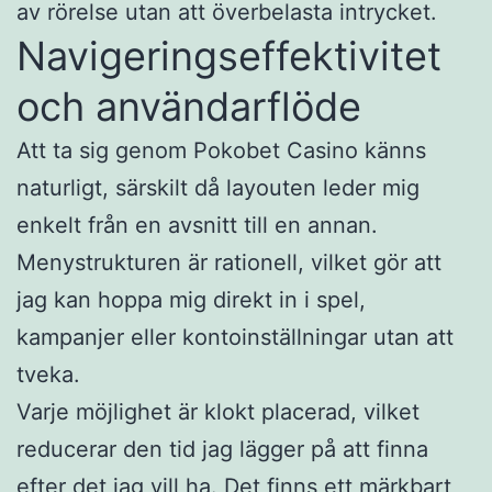
av rörelse utan att överbelasta intrycket.
Navigeringseffektivitet
och användarflöde
Att ta sig genom Pokobet Casino känns
naturligt, särskilt då layouten leder mig
enkelt från en avsnitt till en annan.
Menystrukturen är rationell, vilket gör att
jag kan hoppa mig direkt in i spel,
kampanjer eller kontoinställningar utan att
tveka.
Varje möjlighet är klokt placerad, vilket
reducerar den tid jag lägger på att finna
efter det jag vill ha. Det finns ett märkbart