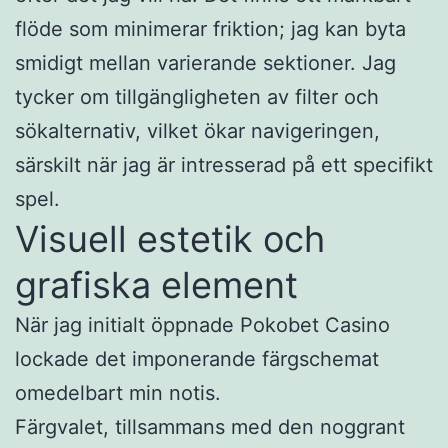
flöde som minimerar friktion; jag kan byta
smidigt mellan varierande sektioner. Jag
tycker om tillgängligheten av filter och
sökalternativ, vilket ökar navigeringen,
särskilt när jag är intresserad på ett specifikt
spel.
Visuell estetik och
grafiska element
När jag initialt öppnade Pokobet Casino
lockade det imponerande färgschemat
omedelbart min notis.
Färgvalet, tillsammans med den noggrant