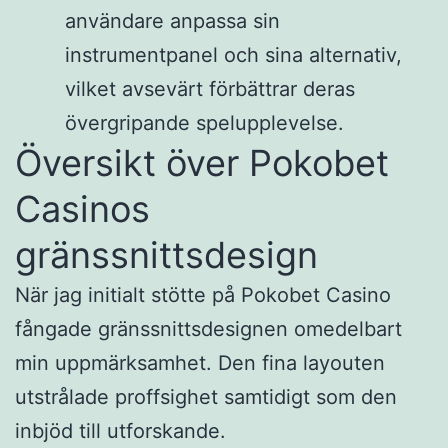
användare anpassa sin
instrumentpanel och sina alternativ,
vilket avsevärt förbättrar deras
övergripande spelupplevelse.
Översikt över Pokobet
Casinos
gränssnittsdesign
När jag initialt stötte på Pokobet Casino
fångade gränssnittsdesignen omedelbart
min uppmärksamhet. Den fina layouten
utstrålade proffsighet samtidigt som den
inbjöd till utforskande.