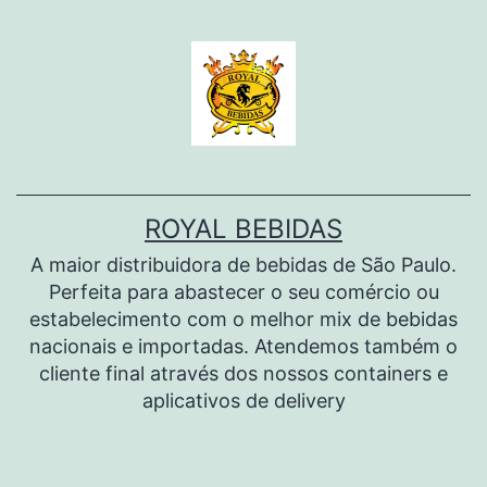
Pular
para
o
conteúdo
ROYAL BEBIDAS
A maior distribuidora de bebidas de São Paulo.
Perfeita para abastecer o seu comércio ou
estabelecimento com o melhor mix de bebidas
nacionais e importadas. Atendemos também o
cliente final através dos nossos containers e
aplicativos de delivery