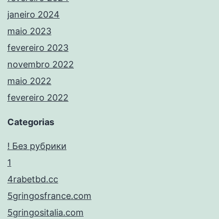
janeiro 2024
maio 2023
fevereiro 2023
novembro 2022
maio 2022
fevereiro 2022
Categorias
! Без рубрики
1
4rabetbd.cc
5gringosfrance.com
5gringositalia.com