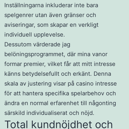
Inställningarna inkluderar inte bara
spelgenrer utan även gränser och
aviseringar, som skapar en verkligt
individuell upplevelse.
Dessutom värderade jag
belöningsprogrammet, där mina vanor
formar premier, vilket får att mitt intresse
känns betydelsefullt och erkänt. Denna
skala av justering visar på casino intresse
för att hantera specifika spelarbehov och
ändra en normal erfarenhet till någonting
särskild individualiserat och nöjd.
Total kundnöjdhet och