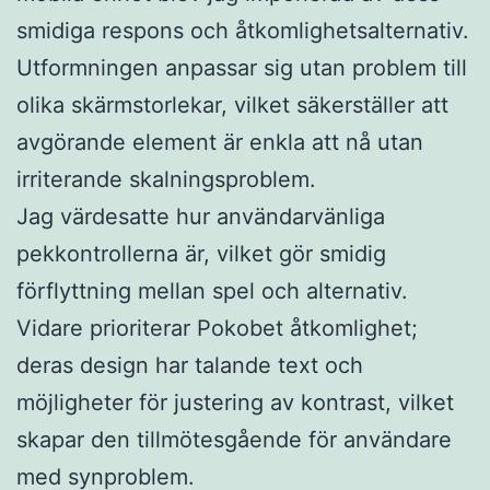
smidiga respons och åtkomlighetsalternativ.
Utformningen anpassar sig utan problem till
olika skärmstorlekar, vilket säkerställer att
avgörande element är enkla att nå utan
irriterande skalningsproblem.
Jag värdesatte hur användarvänliga
pekkontrollerna är, vilket gör smidig
förflyttning mellan spel och alternativ.
Vidare prioriterar Pokobet åtkomlighet;
deras design har talande text och
möjligheter för justering av kontrast, vilket
skapar den tillmötesgående för användare
med synproblem.