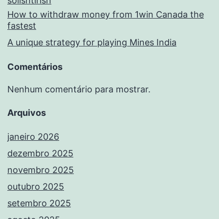
solishtirish
How to withdraw money from 1win Canada the
fastest
A unique strategy for playing Mines India
Comentários
Nenhum comentário para mostrar.
Arquivos
janeiro 2026
dezembro 2025
novembro 2025
outubro 2025
setembro 2025