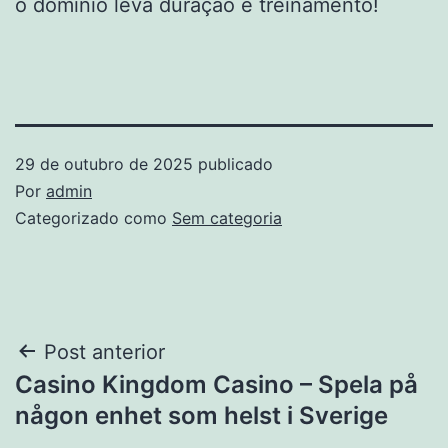
o domínio leva duração e treinamento!
29 de outubro de 2025
publicado
Por
admin
Categorizado como
Sem categoria
Navegação
Post anterior
Casino Kingdom Casino – Spela på
de
någon enhet som helst i Sverige