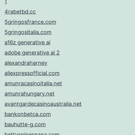
1
4rabetbd.cc
5gringosfrance.com
5gringositalia.com
a16z generative ai
adobe generative ai 2
alexandraharney
aliexpressofficial.com
amunracasinoitalia.net
amunrahungary.net
avantgardecasinoaustralia.net
bankonbetca.com
bauhutte-g.com
bettyspinespana.com