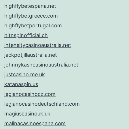
highflybetespana.net
highflybetgreece.com
highflybetportugal.com
hitnspinofficial.ch
intensitycasinoaustralia.net
jackpotjillaustralia.net
johnnykashcasinoaustralia.net
justcasino.me.uk
katanaspin.us
legianocasinocz.com
legianocasinodeutschland.com
magiuscasinouk.uk
malinacasinoespana.com