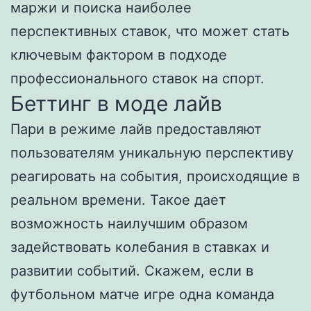
маржи и поиска наиболее
перспективных ставок, что может стать
ключевым фактором в подходе
профессионального ставок на спорт.
Беттинг в моде лайв
Пари в режиме лайв предоставляют
пользователям уникальную перспективу
реагировать на события, происходящие в
реальном времени. Такое дает
возможность наилучшим образом
задействовать колебания в ставках и
развитии событий. Скажем, если в
футбольном матче игре одна команда