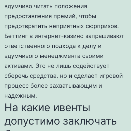
вдумчиво читать положения
предоставления премий, чтобы
предотвратить неприятных сюрпризов.
Беттинг в интернет-казино запрашивают
ответственного подхода к делу и
вдумчивого менеджмента своими
активами. Это не лишь содействует
сберечь средства, но и сделает игровой
процесс более захватывающим и
надежным.
На какие ивенты
допустимо заключать