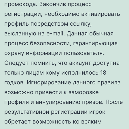
промокода. Закончив процесс
регистрации, необходимо активировать
профиль посредством ссылку,
высланную на e-mail. Данная обычная
процесс безопасности, гарантирующая
охрану информации пользователя.
Следует помнить, что аккаунт доступна
только лицам кому исполнилось 18
годков. Игнорирование данного правила
возможно привести к заморозке
профиля и аннулированию призов. После
результативной регистрации игрок
обретает возможность ко всяким