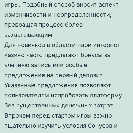
игры. Подобный способ вносит аспект
изменчивости и неопределенности,
превращая процесс более
захватывающим.
Для новичков в области пари интернет-
казино часто предлагают бонусы за
учетную запись или особые
предложения на первый депозит.
Указанные предложения позволяют
пользователям испробовать платформу
без существенных денежных затрат.
Впрочем перед стартом игры важно
тщательно изучить условия бонусов и