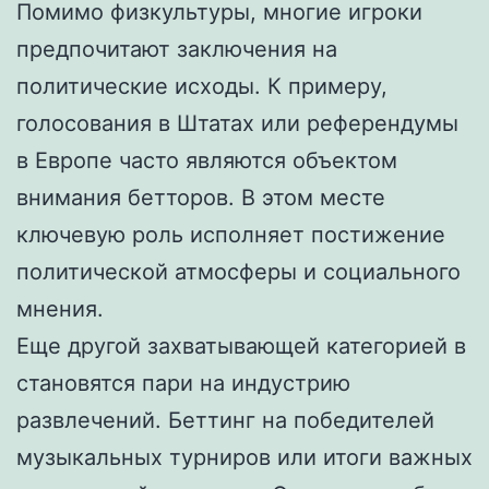
Помимо физкультуры, многие игроки
предпочитают заключения на
политические исходы. К примеру,
голосования в Штатах или референдумы
в Европе часто являются объектом
внимания бетторов. В этом месте
ключевую роль исполняет постижение
политической атмосферы и социального
мнения.
Еще другой захватывающей категорией в
становятся пари на индустрию
развлечений. Беттинг на победителей
музыкальных турниров или итоги важных