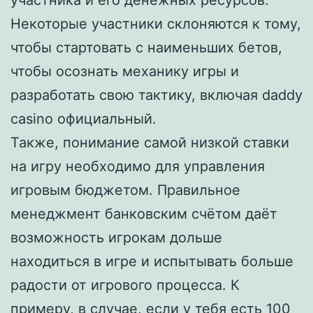
Некоторые участники склоняются к тому,
чтобы стартовать с наименьших бетов,
чтобы осознать механику игры и
разработать свою тактику, включая daddy
casino официальный.
Также, понимание самой низкой ставки
на игру необходимо для управления
игровым бюджетом. Правильное
менеджмент банковским счётом даёт
возможность игрокам дольше
находиться в игре и испытывать больше
радости от игрового процесса. К
примеру, в случае, если у тебя есть 100