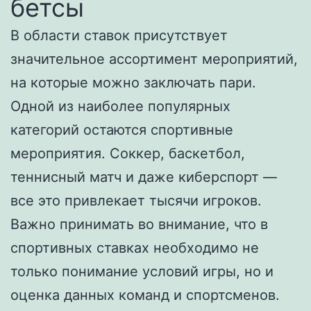
бетсы
В области ставок присутствует
значительное ассортимент мероприятий,
на которые можно заключать пари.
Одной из наиболее популярных
категорий остаются спортивные
мероприятия. Соккер, баскетбол,
теннисный матч и даже киберспорт —
все это привлекает тысячи игроков.
Важно принимать во внимание, что в
спортивных ставках необходимо не
только понимание условий игры, но и
оценка данных команд и спортсменов.