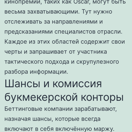
кинопремий, таких как Oscar, могут быть
весьма захватывающими. Тут нужно
отслеживать за направлениями и
предсказаниями специалистов отрасли.
Каждое из этих областей содержит свои
черты и запрашивает от участника
тактического подхода и скрупулезного
разбора информации.
Шансы и комиссия
букмекерской конторы
Беттинговые компании зарабатывают,
назначая шансы, которые всегда
включают в себя включённую маржу.