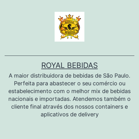
Pular
para
o
conteúdo
ROYAL BEBIDAS
A maior distribuidora de bebidas de São Paulo.
Perfeita para abastecer o seu comércio ou
estabelecimento com o melhor mix de bebidas
nacionais e importadas. Atendemos também o
cliente final através dos nossos containers e
aplicativos de delivery