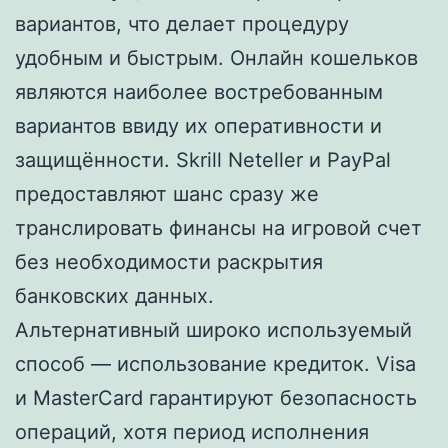
вариантов, что делает процедуру
удобным и быстрым. Онлайн кошельков
являются наиболее востребованным
вариантов ввиду их оперативности и
защищённости. Skrill Neteller и PayPal
предоставляют шанс сразу же
транслировать финансы на игровой счет
без необходимости раскрытия
банковских данных.
Альтернативный широко используемый
способ — использование кредиток. Visa
и MasterCard гарантируют безопасность
операций, хотя период исполнения