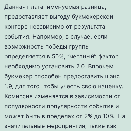
Данная плата, именуемая разница,
предоставляет выгоду букмекерской
конторе независимо от результата
события. Например, в случае, если
возможность победы группы
определяется в 50%, “честный” фактор
необходимо установить 2.0. Впрочем
букмекер способен предоставить шанс
1.9, для того чтобы учесть свою наценку.
Комиссия изменяется в зависимости от
популярности популярности события и
может быть в пределах от 2% до 10%. На
значительные мероприятия, такие как