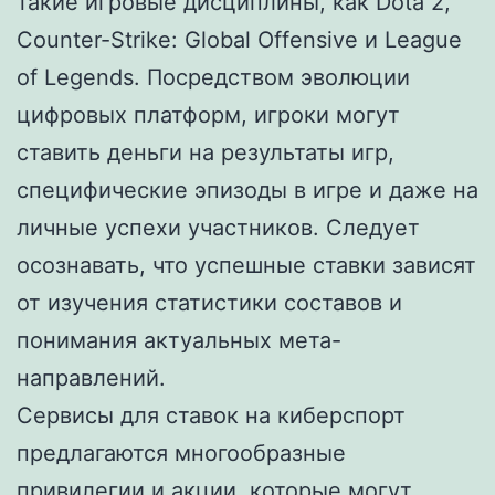
такие игровые дисциплины, как Dota 2,
Counter-Strike: Global Offensive и League
of Legends. Посредством эволюции
цифровых платформ, игроки могут
ставить деньги на результаты игр,
специфические эпизоды в игре и даже на
личные успехи участников. Следует
осознавать, что успешные ставки зависят
от изучения статистики составов и
понимания актуальных мета-
направлений.
Сервисы для ставок на киберспорт
предлагаются многообразные
привилегии и акции, которые могут