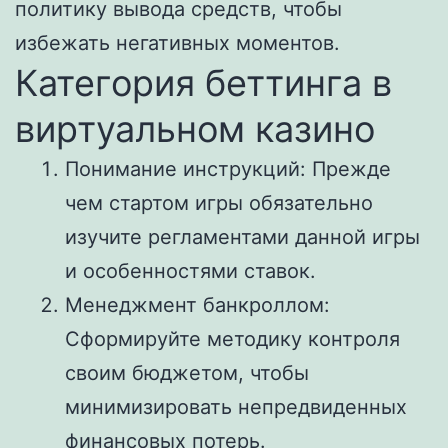
политику вывода средств, чтобы
избежать негативных моментов.
Категория беттинга в
виртуальном казино
Понимание инструкций: Прежде
чем стартом игры обязательно
изучите регламентами данной игры
и особенностями ставок.
Менеджмент банкроллом:
Сформируйте методику контроля
своим бюджетом, чтобы
минимизировать непредвиденных
финансовых потерь.