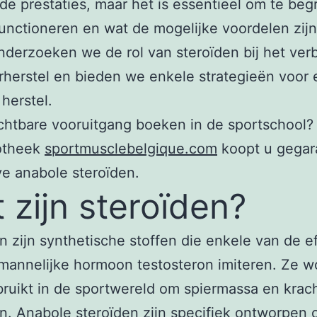
de prestaties, maar het is essentieel om te beg
unctioneren en wat de mogelijke voordelen zijn.
onderzoeken we de rol van steroïden bij het ver
rherstel en bieden we enkele strategieën voor
 herstel.
ichtbare vooruitgang boeken in de sportschool? 
otheek
sportmusclebelgique.com
koopt u gegar
ve anabole steroïden.
 zijn steroïden?
n zijn synthetische stoffen die enkele van de e
mannelijke hormoon testosteron imiteren. Ze 
ruikt in de sportwereld om spiermassa en krach
n. Anabole steroïden zijn specifiek ontworpen