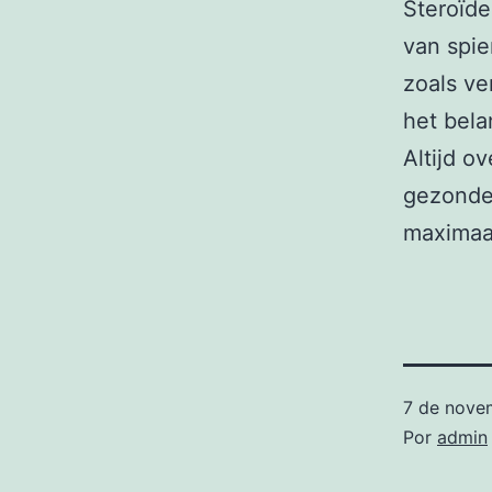
Steroïde
van spie
zoals ve
het bela
Altijd o
gezonde 
maximaal
7 de nove
Por
admin