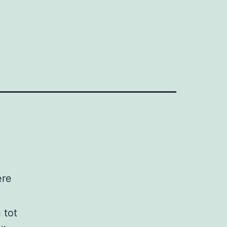
ere
 tot