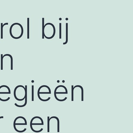
ol bij
an
tegieën
r een