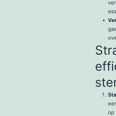
ver
ess
Ver
gaa
ove
Str
eff
ste
Sta
ee
op 