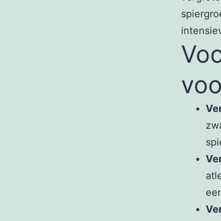
spiergro
intensie
Voo
voo
Ver
zwa
spi
Ver
atl
een
Ver