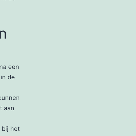
n
 na een
 in de
 kunnen
t aan
bij het