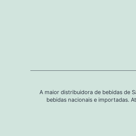
Pular
para
o
conteúdo
A maior distribuidora de bebidas de 
bebidas nacionais e importadas. At