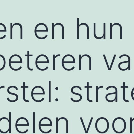
n en hun r
beteren v
stel: stra
delen voo