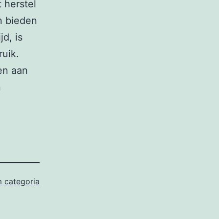
 herstel
n bieden
d, is
uik.
ven aan
n
 categoria