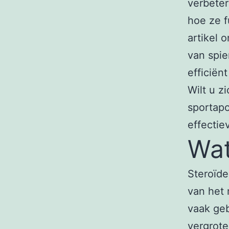
verbeter
hoe ze f
artikel 
van spie
efficiënt
Wilt u z
sportap
effectie
Wat
Steroïde
van het 
vaak geb
vergrote