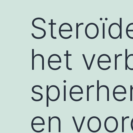
Steroïde
het ver
spierher
en voor