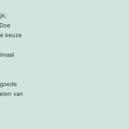
jk;
 Doe
te keuze
imaal
 goede
delen van