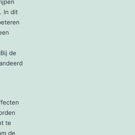
rijpen
 In dit
beteren
 een
Bij de
andeerd
ffecten
worden
t te
 om de