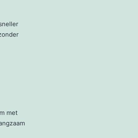
sneller
 zonder
om met
langzaam