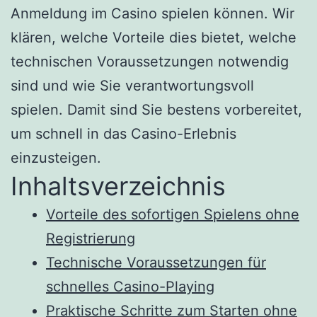
Anmeldung im Casino spielen können. Wir
klären, welche Vorteile dies bietet, welche
technischen Voraussetzungen notwendig
sind und wie Sie verantwortungsvoll
spielen. Damit sind Sie bestens vorbereitet,
um schnell in das Casino-Erlebnis
einzusteigen.
Inhaltsverzeichnis
Vorteile des sofortigen Spielens ohne
Registrierung
Technische Voraussetzungen für
schnelles Casino-Playing
Praktische Schritte zum Starten ohne