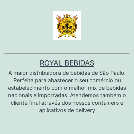
Pular
para
o
conteúdo
ROYAL BEBIDAS
A maior distribuidora de bebidas de São Paulo.
Perfeita para abastecer o seu comércio ou
estabelecimento com o melhor mix de bebidas
nacionais e importadas. Atendemos também o
cliente final através dos nossos containers e
aplicativos de delivery