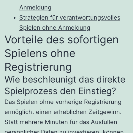
Anmeldung
Strategien für verantwortungsvolles
Spielen ohne Anmeldung
Vorteile des sofortigen
Spielens ohne
Registrierung
Wie beschleunigt das direkte
Spielprozess den Einstieg?
Das Spielen ohne vorherige Registrierung
ermöglicht einen erheblichen Zeitgewinn.
Statt mehrere Minuten für das Ausfüllen
persönlicher Daten zu investieren, können