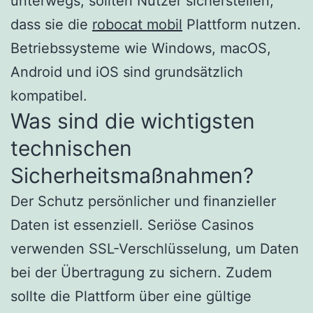
unterwegs, sollten Nutzer sicherstellen,
dass sie die
robocat mobil
Plattform nutzen.
Betriebssysteme wie Windows, macOS,
Android und iOS sind grundsätzlich
kompatibel.
Was sind die wichtigsten
technischen
Sicherheitsmaßnahmen?
Der Schutz persönlicher und finanzieller
Daten ist essenziell. Seriöse Casinos
verwenden SSL-Verschlüsselung, um Daten
bei der Übertragung zu sichern. Zudem
sollte die Plattform über eine gültige