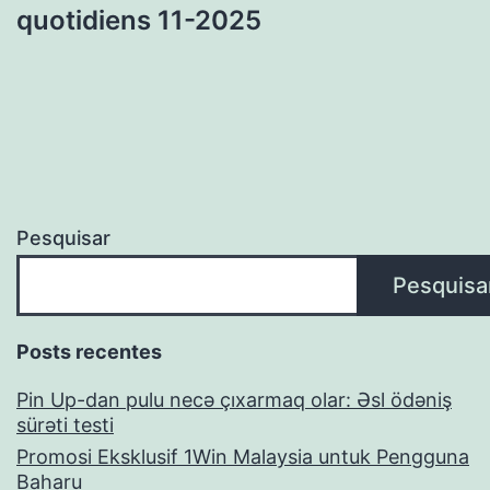
quotidiens 11-2025
Pesquisar
Pesquisa
Posts recentes
Pin Up-dan pulu necə çıxarmaq olar: Əsl ödəniş
sürəti testi
Promosi Eksklusif 1Win Malaysia untuk Pengguna
Baharu