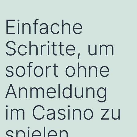
Einfache
Schritte, um
sofort ohne
Anmeldung
im Casino zu
spielen