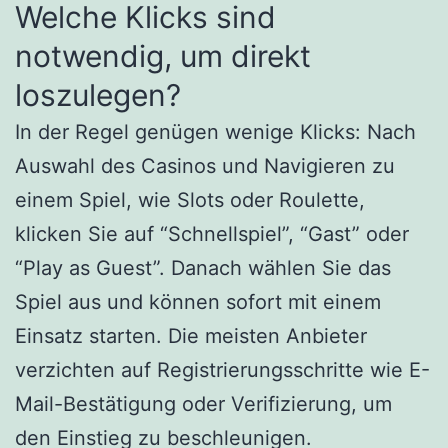
Welche Klicks sind
notwendig, um direkt
loszulegen?
In der Regel genügen wenige Klicks: Nach
Auswahl des Casinos und Navigieren zu
einem Spiel, wie Slots oder Roulette,
klicken Sie auf “Schnellspiel”, “Gast” oder
“Play as Guest”. Danach wählen Sie das
Spiel aus und können sofort mit einem
Einsatz starten. Die meisten Anbieter
verzichten auf Registrierungsschritte wie E-
Mail-Bestätigung oder Verifizierung, um
den Einstieg zu beschleunigen.