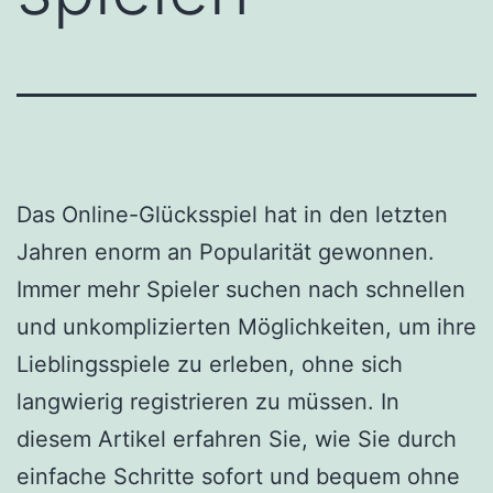
Das Online-Glücksspiel hat in den letzten
Jahren enorm an Popularität gewonnen.
Immer mehr Spieler suchen nach schnellen
und unkomplizierten Möglichkeiten, um ihre
Lieblingsspiele zu erleben, ohne sich
langwierig registrieren zu müssen. In
diesem Artikel erfahren Sie, wie Sie durch
einfache Schritte sofort und bequem ohne