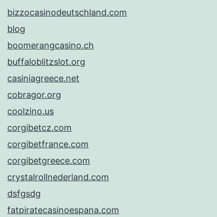
bizzocasinodeutschland.com
blog
boomerangcasino.ch
buffaloblitzslot.org
casiniagreece.net
cobragor.org
coolzino.us
corgibetcz.com
corgibetfrance.com
corgibetgreece.com
crystalrollnederland.com
dsfgsdg
fatpiratecasinoespana.com