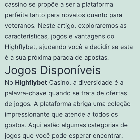
cassino se propõe a ser a plataforma
perfeita tanto para novatos quanto para
veteranos. Neste artigo, exploraremos as
características, jogos e vantagens do
Highflybet, ajudando você a decidir se esta
é a sua próxima parada de apostas.
Jogos Disponíveis
No
Highflybet
Casino, a diversidade é a
palavra-chave quando se trata de ofertas
de jogos. A plataforma abriga uma coleção
impressionante que atende a todos os
gostos. Aqui estão algumas categorias de
jogos que você pode esperar encontrar: