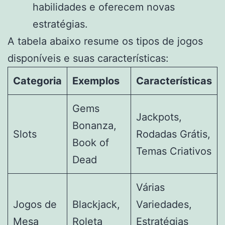
habilidades e oferecem novas
estratégias.
A tabela abaixo resume os tipos de jogos
disponíveis e suas características:
Categoria
Exemplos
Características
Gems
Jackpots,
Bonanza,
Slots
Rodadas Grátis,
Book of
Temas Criativos
Dead
Várias
Jogos de
Blackjack,
Variedades,
Mesa
Roleta
Estratégias