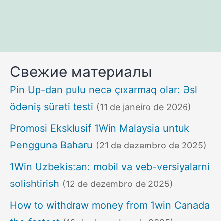
Свежие материалы
Pin Up-dan pulu necə çıxarmaq olar: Əsl
ödəniş sürəti testi
(11 de janeiro de 2026)
Promosi Eksklusif 1Win Malaysia untuk
Pengguna Baharu
(21 de dezembro de 2025)
1Win Uzbekistan: mobil va veb-versiyalarni
solishtirish
(12 de dezembro de 2025)
How to withdraw money from 1win Canada