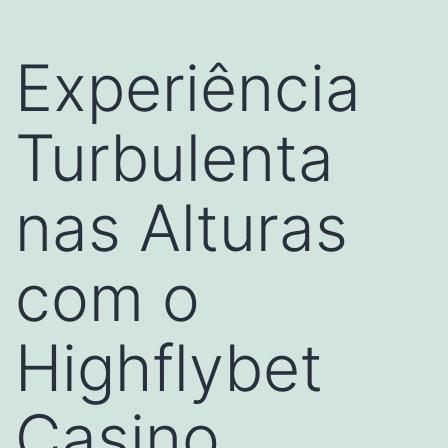
Experiência
Turbulenta
nas Alturas
com o
Highflybet
Casino