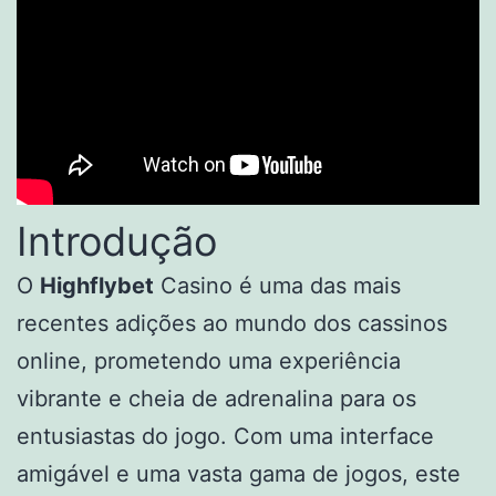
Introdução
O
Highflybet
Casino é uma das mais
recentes adições ao mundo dos cassinos
online, prometendo uma experiência
vibrante e cheia de adrenalina para os
entusiastas do jogo. Com uma interface
amigável e uma vasta gama de jogos, este