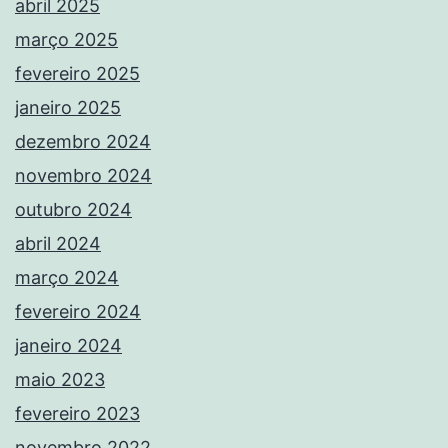
abril 2025
março 2025
fevereiro 2025
janeiro 2025
dezembro 2024
novembro 2024
outubro 2024
abril 2024
março 2024
fevereiro 2024
janeiro 2024
maio 2023
fevereiro 2023
novembro 2022