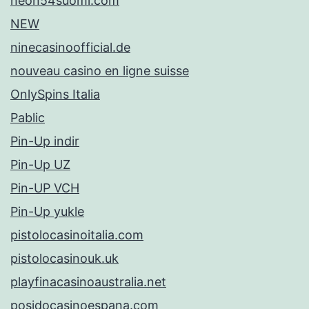
neon54suomi.com
NEW
ninecasinoofficial.de
nouveau casino en ligne suisse
OnlySpins Italia
Pablic
Pin-Up indir
Pin-Up UZ
Pin-UP VCH
Pin-Up yukle
pistolocasinoitalia.com
pistolocasinouk.uk
playfinacasinoaustralia.net
posidocasinoespana.com