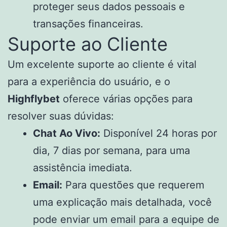
proteger seus dados pessoais e
transações financeiras.
Suporte ao Cliente
Um excelente suporte ao cliente é vital
para a experiência do usuário, e o
Highflybet
oferece várias opções para
resolver suas dúvidas:
Chat Ao Vivo:
Disponível 24 horas por
dia, 7 dias por semana, para uma
assistência imediata.
Email:
Para questões que requerem
uma explicação mais detalhada, você
pode enviar um email para a equipe de