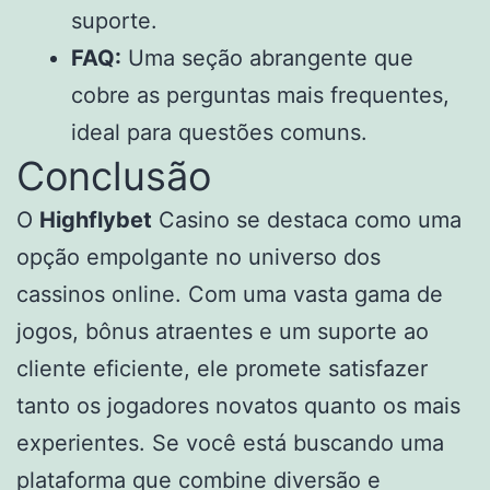
suporte.
FAQ:
Uma seção abrangente que
cobre as perguntas mais frequentes,
ideal para questões comuns.
Conclusão
O
Highflybet
Casino se destaca como uma
opção empolgante no universo dos
cassinos online. Com uma vasta gama de
jogos, bônus atraentes e um suporte ao
cliente eficiente, ele promete satisfazer
tanto os jogadores novatos quanto os mais
experientes. Se você está buscando uma
plataforma que combine diversão e