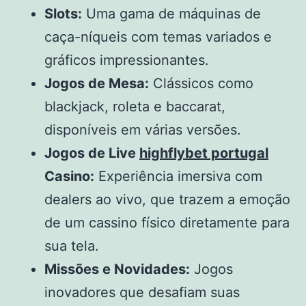
Slots:
Uma gama de máquinas de
caça-níqueis com temas variados e
gráficos impressionantes.
Jogos de Mesa:
Clássicos como
blackjack, roleta e baccarat,
disponíveis em várias versões.
Jogos de Live
highflybet portugal
Casino:
Experiência imersiva com
dealers ao vivo, que trazem a emoção
de um cassino físico diretamente para
sua tela.
Missões e Novidades:
Jogos
inovadores que desafiam suas