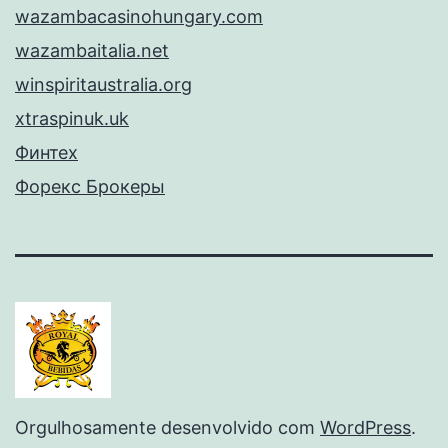
wazambacasinohungary.com
wazambaitalia.net
winspiritaustralia.org
xtraspinuk.uk
Финтех
Форекс Брокеры
Orgulhosamente desenvolvido com
WordPress
.