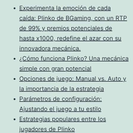
Experimenta la emoción de cada
caída: Plinko de BGaming, con un RTP
de 99% y premios potenciales de
hasta x1000, redefine el azar con su
innovadora mecánica.
¿Cómo funciona Plinko? Una mecánica
simple con gran potencial
Opciones de juego: Manual vs. Auto y
la importancia de la estrategia
Parámetros de configuración:
Ajustando el juego a tu estilo
Estrategias populares entre los
jugadores de Plinko