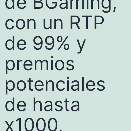
de BGaming,
con un RTP
de 99% y
premios
potenciales
de hasta
x1000,