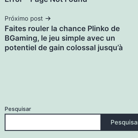
Post
Próximo post
Faites rouler la chance Plinko de
BGaming, le jeu simple avec un
potentiel de gain colossal jusqu’à
Pesquisar
Pesquisa