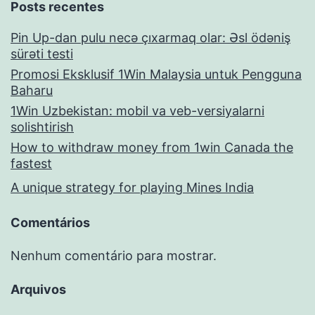
Posts recentes
Pin Up-dan pulu necə çıxarmaq olar: Əsl ödəniş
sürəti testi
Promosi Eksklusif 1Win Malaysia untuk Pengguna
Baharu
1Win Uzbekistan: mobil va veb-versiyalarni
solishtirish
How to withdraw money from 1win Canada the
fastest
A unique strategy for playing Mines India
Comentários
Nenhum comentário para mostrar.
Arquivos