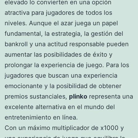
elevado lo convierten en una opción
atractiva para jugadores de todos los
niveles. Aunque el azar juega un papel
fundamental, la estrategia, la gestión del
bankroll y una actitud responsable pueden
aumentar las posibilidades de éxito y
prolongar la experiencia de juego. Para los
jugadores que buscan una experiencia
emocionante y la posibilidad de obtener
premios sustanciales,
plinko
representa una
excelente alternativa en el mundo del
entretenimiento en línea.
Con un máximo multiplicador de x1000 y