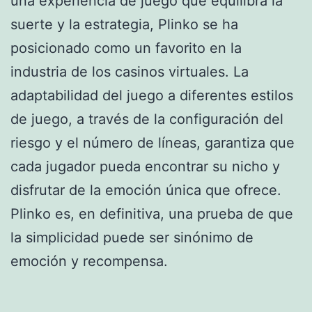
una experiencia de juego que equilibra la
suerte y la estrategia, Plinko se ha
posicionado como un favorito en la
industria de los casinos virtuales. La
adaptabilidad del juego a diferentes estilos
de juego, a través de la configuración del
riesgo y el número de líneas, garantiza que
cada jugador pueda encontrar su nicho y
disfrutar de la emoción única que ofrece.
Plinko es, en definitiva, una prueba de que
la simplicidad puede ser sinónimo de
emoción y recompensa.