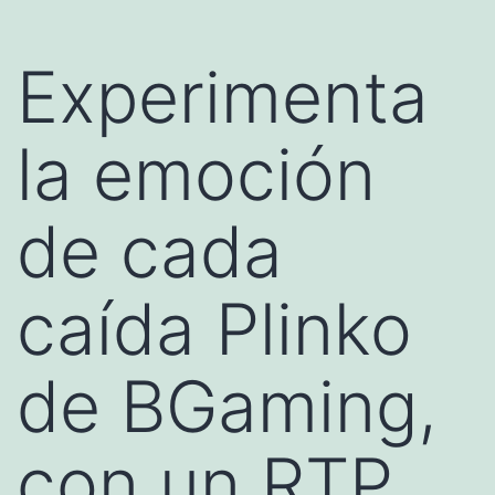
Experimenta
la emoción
de cada
caída Plinko
de BGaming,
con un RTP