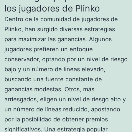
los jugadores de Plinko
Dentro de la comunidad de jugadores de
Plinko, han surgido diversas estrategias
para maximizar las ganancias. Algunos
jugadores prefieren un enfoque
conservador, optando por un nivel de riesgo
bajo y un número de líneas elevado,
buscando una fuente constante de
ganancias modestas. Otros, más
arriesgados, eligen un nivel de riesgo alto y
un número de líneas reducido, apostando
por la posibilidad de obtener premios
significativos. Una estrategia popular