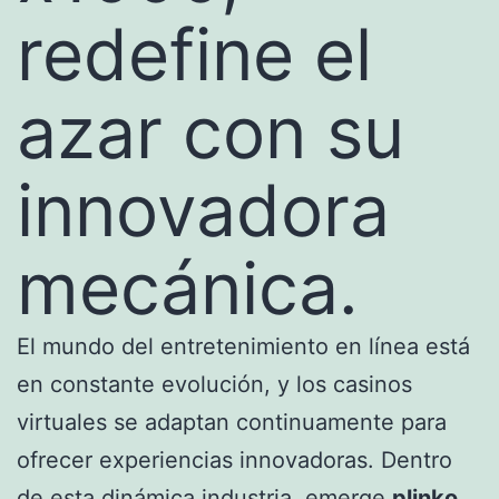
redefine el
azar con su
innovadora
mecánica.
El mundo del entretenimiento en línea está
en constante evolución, y los casinos
virtuales se adaptan continuamente para
ofrecer experiencias innovadoras. Dentro
de esta dinámica industria, emerge
plinko
,