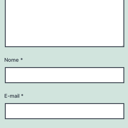
Nome
*
E-mail
*