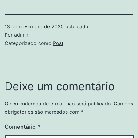
13 de novembro de 2025
publicado
Por
admin
Categorizado como
Post
Deixe um comentário
O seu endereço de e-mail não será publicado.
Campos
obrigatórios são marcados com
*
Comentário
*