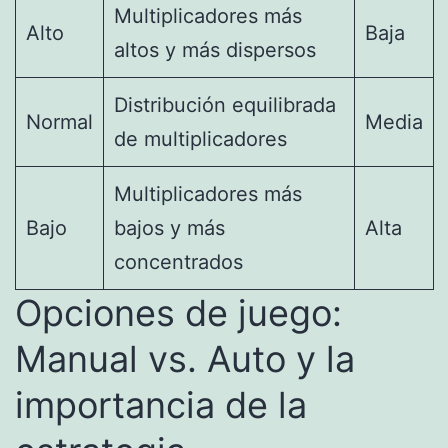
Multiplicadores más
Alto
Baja
altos y más dispersos
Distribución equilibrada
Normal
Media
de multiplicadores
Multiplicadores más
Bajo
bajos y más
Alta
concentrados
Opciones de juego:
Manual vs. Auto y la
importancia de la