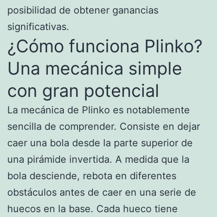
posibilidad de obtener ganancias
significativas.
¿Cómo funciona Plinko?
Una mecánica simple
con gran potencial
La mecánica de Plinko es notablemente
sencilla de comprender. Consiste en dejar
caer una bola desde la parte superior de
una pirámide invertida. A medida que la
bola desciende, rebota en diferentes
obstáculos antes de caer en una serie de
huecos en la base. Cada hueco tiene