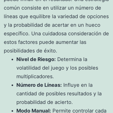
común consiste en utilizar un número de
líneas que equilibre la variedad de opciones
y la probabilidad de acertar en un hueco
específico. Una cuidadosa consideración de
estos factores puede aumentar las
posibilidades de éxito.
Nivel de Riesgo:
Determina la
volatilidad del juego y los posibles
multiplicadores.
Número de Líneas:
Influye en la
cantidad de posibles resultados y la
probabilidad de acierto.
Modo Manual:
Permite controlar cada