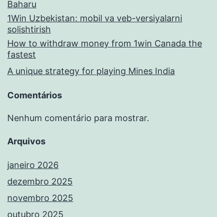
Baharu
1Win Uzbekistan: mobil va veb-versiyalarni
solishtirish
How to withdraw money from 1win Canada the
fastest
A unique strategy for playing Mines India
Comentários
Nenhum comentário para mostrar.
Arquivos
janeiro 2026
dezembro 2025
novembro 2025
outubro 2025