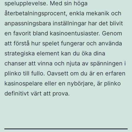
spelupplevelse. Med sin höga
återbetalningsprocent, enkla mekanik och
anpassningsbara inställningar har det blivit
en favorit bland kasinoentusiaster. Genom
att förstå hur spelet fungerar och använda
strategiska element kan du öka dina
chanser att vinna och njuta av spänningen i
plinko till fullo. Oavsett om du är en erfaren
kasinospelare eller en nybörjare, är plinko
definitivt värt att prova.