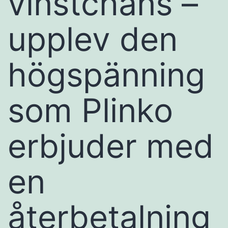
vinstchans –
upplev den
högspänning
som Plinko
erbjuder med
en
återbetalning