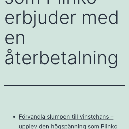
erbjuder med
en
återbetalning
Förvandla slumpen till vinstchans –
upplev den högspänning som Plinko