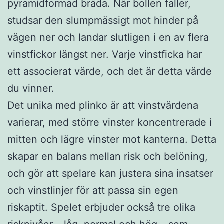
pyramidformad bräda. När bollen faller,
studsar den slumpmässigt mot hinder på
vägen ner och landar slutligen i en av flera
vinstfickor längst ner. Varje vinstficka har
ett associerat värde, och det är detta värde
du vinner.
Det unika med plinko är att vinstvärdena
varierar, med större vinster koncentrerade i
mitten och lägre vinster mot kanterna. Detta
skapar en balans mellan risk och belöning,
och gör att spelare kan justera sina insatser
och vinstlinjer för att passa sin egen
riskaptit. Spelet erbjuder också tre olika