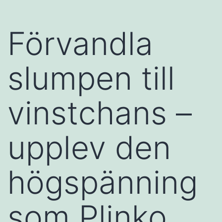
Förvandla
slumpen till
vinstchans –
upplev den
högspänning
som Plinko