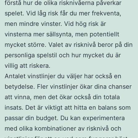
förstå hur de olika risknivåerna påverkar
spelet. Vid låg risk får du mer frekventa,
men mindre vinster. Vid hög risk är
vinsterna mer sällsynta, men potentiellt
mycket större. Valet av risknivå beror på din
personliga spelstil och hur mycket du är
villig att riskera.
Antalet vinstlinjer du väljer har också en
betydelse. Fler vinstlinjer ökar dina chanser
att vinna, men det ökar också din totala
insats. Det är viktigt att hitta en balans som
passar din budget. Du kan experimentera
med olika kombinationer av risknivå och