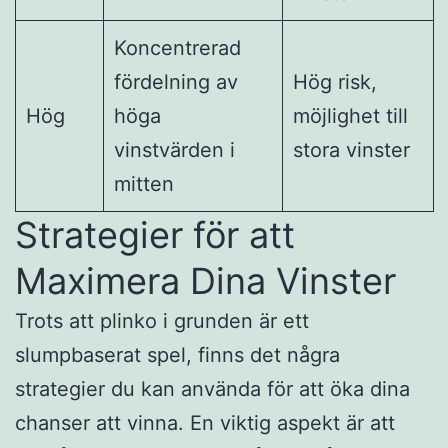
Koncentrerad
fördelning av
Hög risk,
Hög
höga
möjlighet till
vinstvärden i
stora vinster
mitten
Strategier för att
Maximera Dina Vinster
Trots att plinko i grunden är ett
slumpbaserat spel, finns det några
strategier du kan använda för att öka dina
chanser att vinna. En viktig aspekt är att