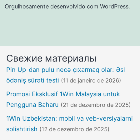
Orgulhosamente desenvolvido com
WordPress
.
Свежие материалы
Pin Up-dan pulu necə çıxarmaq olar: Əsl
ödəniş sürəti testi
(11 de janeiro de 2026)
Promosi Eksklusif 1Win Malaysia untuk
Pengguna Baharu
(21 de dezembro de 2025)
1Win Uzbekistan: mobil va veb-versiyalarni
solishtirish
(12 de dezembro de 2025)