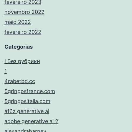
fevereiro 2023
novembro 2022
maio 2022
fevereiro 2022
Categorias
! Без рубрики
1
4rabetbd.cc
5gringosfrance.com
5gringositalia.com
a16z generative ai
adobe generative ai 2
alexandraharney