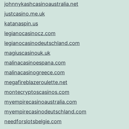
johnnykashcasinoaustralia.net
justcasino.me.uk
katanaspin.us
legianocasinocz.com
legianocasinodeutschland.com
magiuscasinouk.uk
malinacasinoespana.com
malinacasinogreece.com
megafireblazeroulette.net
montecryptoscasinos.com
myempirecasinoaustralia.com
myempirecasinodeutschland.com
needforslotsbelgie.com