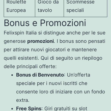
Roulette
Gioco da
Scommesse
Europea
tavolo
speciali
Bonus e Promozioni
Felixspin Italia si distingue anche per le sue
generose
promozioni
. I bonus sono pensati
per attirare nuovi giocatori e mantenere
quelli esistenti. Qui di seguito un riepilogo
delle principali offerte:
Bonus di Benvenuto
: Un’offerta
speciale per i nuovi iscritti che
consente loro di iniziare con un fondo
extra.
Free Spins
: Giri gratuiti su slot