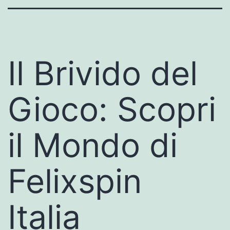
Il Brivido del
Gioco: Scopri
il Mondo di
Felixspin
Italia