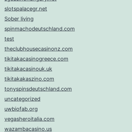
slotspalacegr.net
Sober living
spinmachodeutschland.com
test
theclubhousecasinonz.com
tikitakacasinogreece.com
tikitakacasinouk.uk
tikitakakaszino.com
tonyspinsdeutschland.com
uncategorized
uwbiofab.org
vegasheroitalia.com
wazambacasino.us