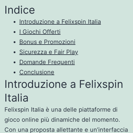
Indice
Introduzione a Felixspin Italia
I Giochi Offerti
Bonus e Promozioni
Sicurezza e Fair Play
Domande Frequenti
Conclusione
Introduzione a Felixspin
Italia
Felixspin Italia è una delle piattaforme di
gioco online più dinamiche del momento.
Con una proposta allettante e un’interfaccia