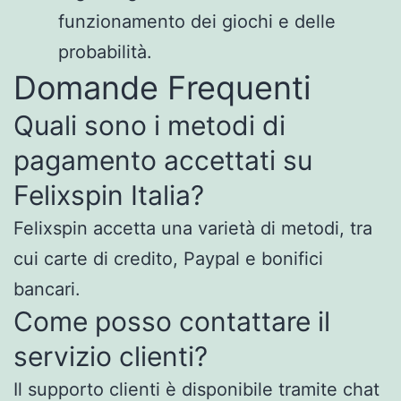
funzionamento dei giochi e delle
probabilità.
Domande Frequenti
Quali sono i metodi di
pagamento accettati su
Felixspin Italia?
Felixspin accetta una varietà di metodi, tra
cui carte di credito, Paypal e bonifici
bancari.
Come posso contattare il
servizio clienti?
Il supporto clienti è disponibile tramite chat