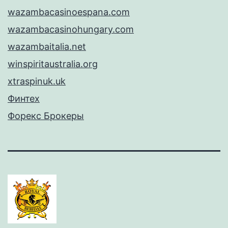
wazambacasinoespana.com
wazambacasinohungary.com
wazambaitalia.net
winspiritaustralia.org
xtraspinuk.uk
Финтех
Форекс Брокеры