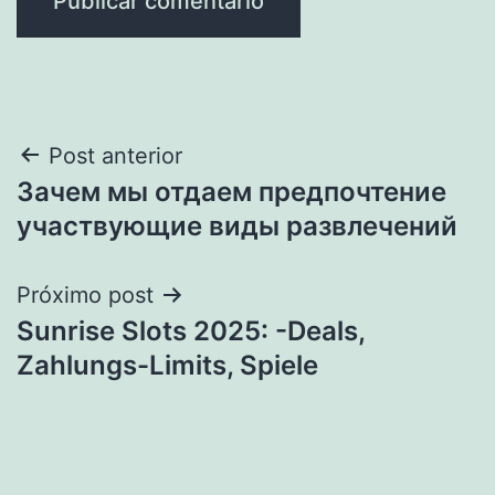
Navegação
Post anterior
Зачем мы отдаем предпочтение
de
участвующие виды развлечений
Post
Próximo post
Sunrise Slots 2025: -Deals,
Zahlungs-Limits, Spiele