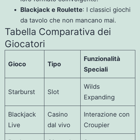
Blackjack e Roulette
: I classici giochi
da tavolo che non mancano mai.
Tabella Comparativa dei
Giocatori
Funzionalità
Gioco
Tipo
Speciali
Wilds
Starburst
Slot
Expanding
Blackjack
Casino
Interazione con
Live
dal vivo
Croupier