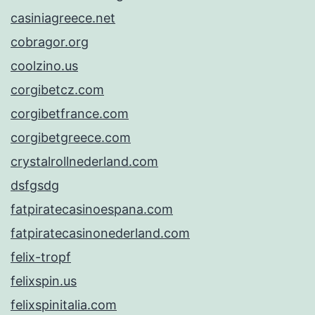
casiniagreece.net
cobragor.org
coolzino.us
corgibetcz.com
corgibetfrance.com
corgibetgreece.com
crystalrollnederland.com
dsfgsdg
fatpiratecasinoespana.com
fatpiratecasinonederland.com
felix-tropf
felixspin.us
felixspinitalia.com