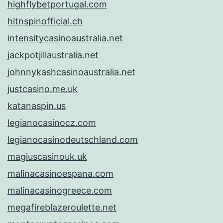
highflybetportugal.com
hitnspinofficial.ch
intensitycasinoaustralia.net
jackpotjillaustralia.net
johnnykashcasinoaustralia.net
justcasino.me.uk
katanaspin.us
legianocasinocz.com
legianocasinodeutschland.com
magiuscasinouk.uk
malinacasinoespana.com
malinacasinogreece.com
megafireblazeroulette.net