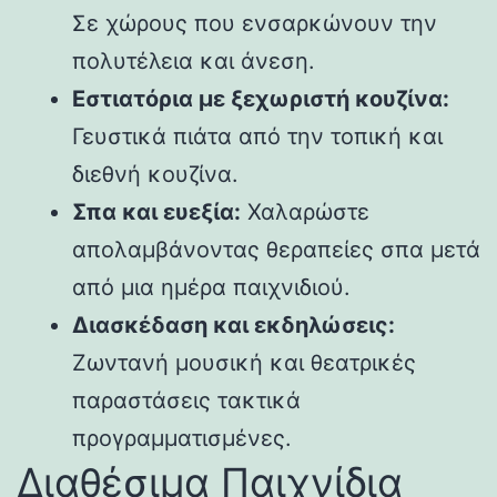
Σε χώρους που ενσαρκώνουν την
πολυτέλεια και άνεση.
Εστιατόρια με ξεχωριστή κουζίνα:
Γευστικά πιάτα από την τοπική και
διεθνή κουζίνα.
Σπα και ευεξία:
Χαλαρώστε
απολαμβάνοντας θεραπείες σπα μετά
από μια ημέρα παιχνιδιού.
Διασκέδαση και εκδηλώσεις:
Ζωντανή μουσική και θεατρικές
παραστάσεις τακτικά
προγραμματισμένες.
Διαθέσιμα Παιχνίδια