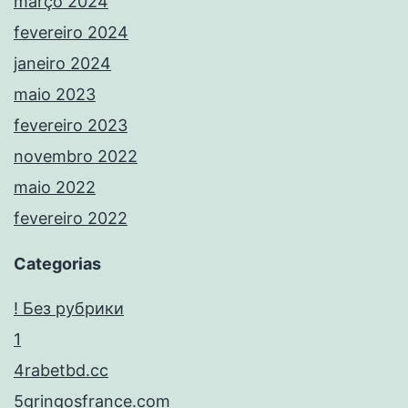
março 2024
fevereiro 2024
janeiro 2024
maio 2023
fevereiro 2023
novembro 2022
maio 2022
fevereiro 2022
Categorias
! Без рубрики
1
4rabetbd.cc
5gringosfrance.com