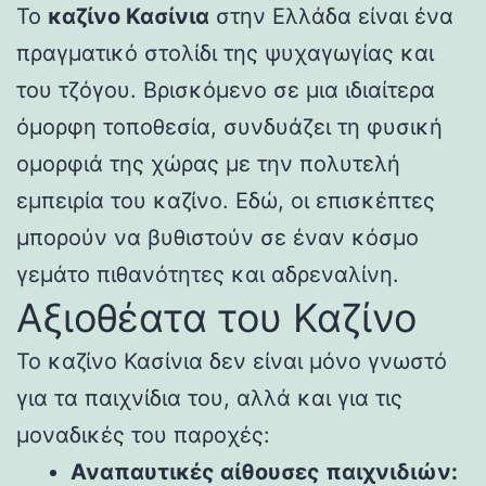
Το
καζίνο Κασίνια
στην Ελλάδα είναι ένα
πραγματικό στολίδι της ψυχαγωγίας και
του τζόγου. Βρισκόμενο σε μια ιδιαίτερα
όμορφη τοποθεσία, συνδυάζει τη φυσική
ομορφιά της χώρας με την πολυτελή
εμπειρία του καζίνο. Εδώ, οι επισκέπτες
μπορούν να βυθιστούν σε έναν κόσμο
γεμάτο πιθανότητες και αδρεναλίνη.
Αξιοθέατα του Καζίνο
Το καζίνο Κασίνια δεν είναι μόνο γνωστό
για τα παιχνίδια του, αλλά και για τις
μοναδικές του παροχές:
Αναπαυτικές αίθουσες παιχνιδιών: