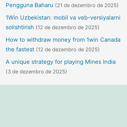
Pengguna Baharu
(21 de dezembro de 2025)
1Win Uzbekistan: mobil va veb-versiyalarni
solishtirish
(12 de dezembro de 2025)
How to withdraw money from 1win Canada
the fastest
(12 de dezembro de 2025)
A unique strategy for playing Mines India
(3 de dezembro de 2025)