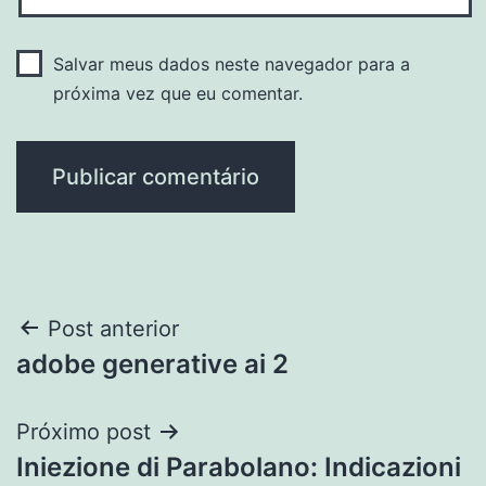
Salvar meus dados neste navegador para a
próxima vez que eu comentar.
Navegação
Post anterior
adobe generative ai 2
de
Post
Próximo post
Iniezione di Parabolano: Indicazioni