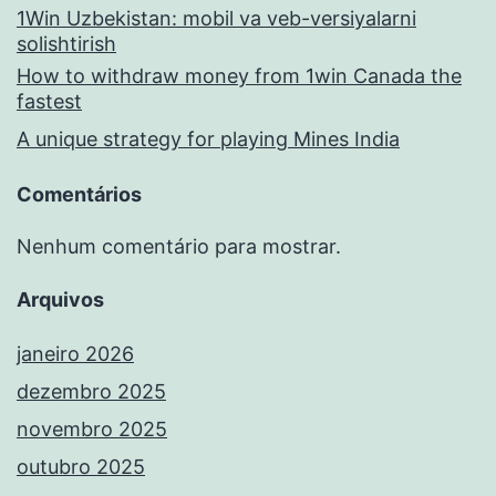
1Win Uzbekistan: mobil va veb-versiyalarni
solishtirish
How to withdraw money from 1win Canada the
fastest
A unique strategy for playing Mines India
Comentários
Nenhum comentário para mostrar.
Arquivos
janeiro 2026
dezembro 2025
novembro 2025
outubro 2025