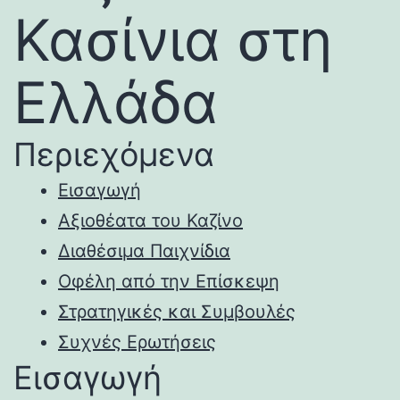
Κασίνια στη
Ελλάδα
Περιεχόμενα
Εισαγωγή
Αξιοθέατα του Καζίνο
Διαθέσιμα Παιχνίδια
Οφέλη από την Επίσκεψη
Στρατηγικές και Συμβουλές
Συχνές Ερωτήσεις
Εισαγωγή