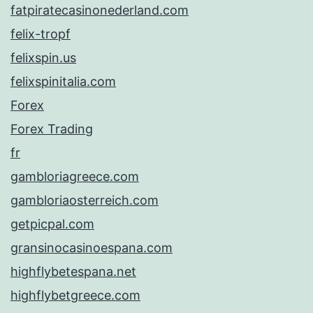
fatpiratecasinonederland.com
felix-tropf
felixspin.us
felixspinitalia.com
Forex
Forex Trading
fr
gambloriagreece.com
gambloriaosterreich.com
getpicpal.com
gransinocasinoespana.com
highflybetespana.net
highflybetgreece.com