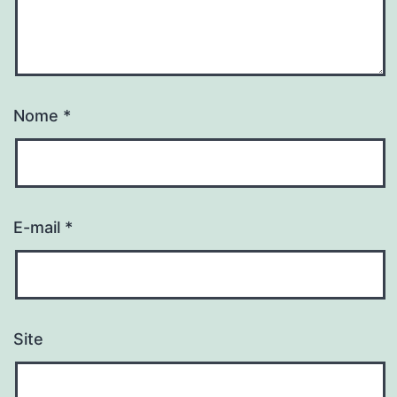
Nome
*
E-mail
*
Site