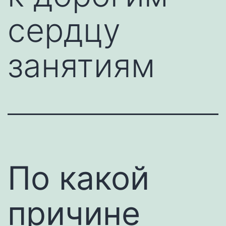
сердцу
занятиям
По какой
причине