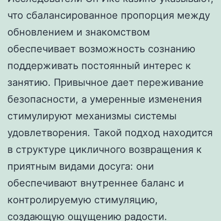
что сбалансированное пропорция между
обновлением и знакомством
обеспечивает возможность сознанию
поддерживать постоянный интерес к
занятию. Привычное дает переживание
безопасности, а умеренные изменения
стимулируют механизмы системы
удовлетворения. Такой подход находится
в структуре цикличного возвращения к
приятным видами досуга: они
обеспечивают внутреннее баланс и
контролируемую стимуляцию,
создающую ощущению радости.