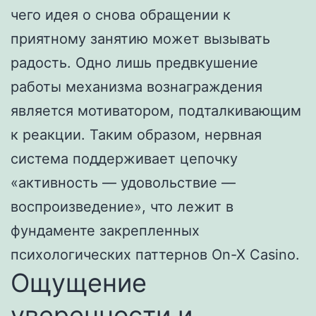
чего идея о снова обращении к
приятному занятию может вызывать
радость. Одно лишь предвкушение
работы механизма вознаграждения
является мотиватором, подталкивающим
к реакции. Таким образом, нервная
система поддерживает цепочку
«активность — удовольствие —
воспроизведение», что лежит в
фундаменте закрепленных
психологических паттернов On-X Casino.
Ощущение
уверенности и