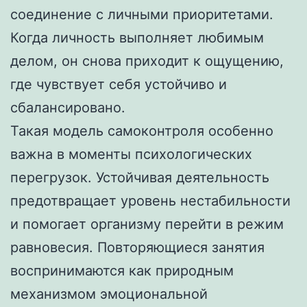
соединение с личными приоритетами.
Когда личность выполняет любимым
делом, он снова приходит к ощущению,
где чувствует себя устойчиво и
сбалансировано.
Такая модель самоконтроля особенно
важна в моменты психологических
перегрузок. Устойчивая деятельность
предотвращает уровень нестабильности
и помогает организму перейти в режим
равновесия. Повторяющиеся занятия
воспринимаются как природным
механизмом эмоциональной