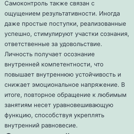
Самоконтроль также связан с
ощущением результативности. Иногда
даже простые поступки, реализованные
успешно, стимулируют участки сознания,
ответственные за удовольствие.
Личность получает осознание
внутренней компетентности, что
повышает внутреннюю устойчивость и
снижает эмоциональное напряжение. В
итоге, повторное обращение к любимым
занятиям несет уравновешивающую
функцию, способствуя укреплять
внутренний равновесие.