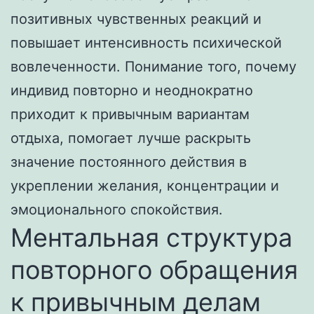
позитивных чувственных реакций и
повышает интенсивность психической
вовлеченности. Понимание того, почему
индивид повторно и неоднократно
приходит к привычным вариантам
отдыха, помогает лучше раскрыть
значение постоянного действия в
укреплении желания, концентрации и
эмоционального спокойствия.
Ментальная структура
повторного обращения
к привычным делам