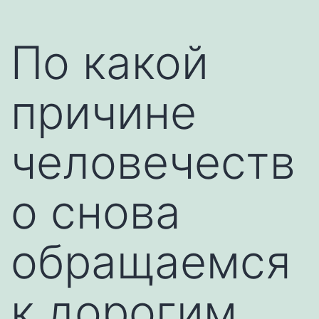
По какой
причине
человечеств
о снова
обращаемся
к дорогим