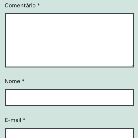
Comentário
*
Nome
*
E-mail
*