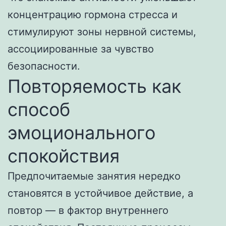
концентрацию гормона стресса и
стимулируют зоны нервной системы,
ассоциированные за чувство
безопасности.
Повторяемость как
способ
эмоционального
спокойствия
Предпочитаемые занятия нередко
становятся в устойчивое действие, а
повтор — в фактор внутреннего