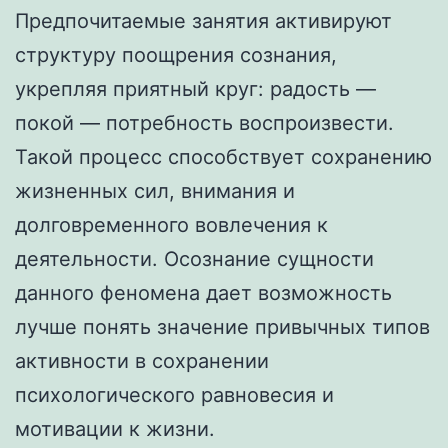
Предпочитаемые занятия активируют
структуру поощрения сознания,
укрепляя приятный круг: радость —
покой — потребность воспроизвести.
Такой процесс способствует сохранению
жизненных сил, внимания и
долговременного вовлечения к
деятельности. Осознание сущности
данного феномена дает возможность
лучше понять значение привычных типов
активности в сохранении
психологического равновесия и
мотивации к жизни.