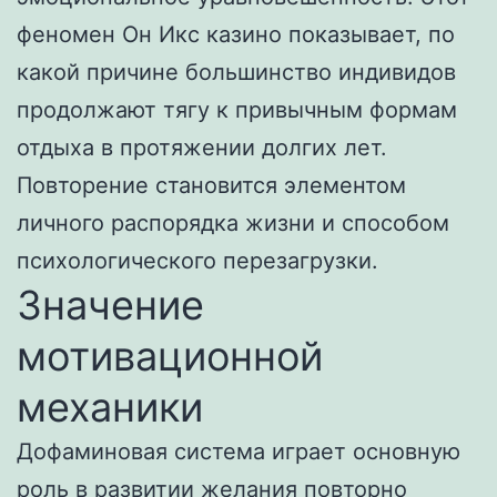
феномен Он Икс казино показывает, по
какой причине большинство индивидов
продолжают тягу к привычным формам
отдыха в протяжении долгих лет.
Повторение становится элементом
личного распорядка жизни и способом
психологического перезагрузки.
Значение
мотивационной
механики
Дофаминовая система играет основную
роль в развитии желания повторно