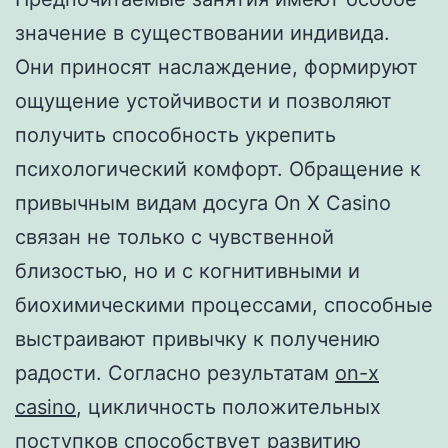
значение в существовании индивида.
Они приносят наслаждение, формируют
ощущение устойчивости и позволяют
получить способность укрепить
психологический комфорт. Обращение к
привычным видам досуга On X Casino
связан не только с чувственной
близостью, но и с когнитивными и
биохимическими процессами, способные
выстраивают привычку к получению
радости. Согласно результатам
on-x
casino
, цикличность положительных
поступков способствует развитию