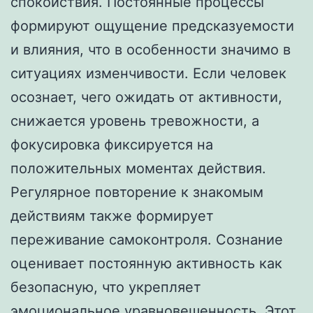
спокойствия. Постоянные процессы
формируют ощущение предсказуемости
и влияния, что в особенности значимо в
ситуациях изменчивости. Если человек
осознает, чего ожидать от активности,
снижается уровень тревожности, а
фокусировка фиксируется на
положительных моментах действия.
Регулярное повторение к знакомым
действиям также формирует
переживание самоконтроля. Сознание
оценивает постоянную активность как
безопасную, что укрепляет
эмоциональное уравновешенность. Этот