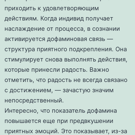
приходить к удовлетворяющим
действиям. Когда индивид получает
наслаждение от процесса, в сознании
активируется дофаминовая связь —
структура приятного подкрепления. Она
стимулирует снова выполнять действия,
которые принесли радость. Важно
отметить, что радость не всегда связано
с достижением, — зачастую значим
непосредственный.
Интересно, что показатель дофамина
повышается еще при предвкушении
приятных эмоций. Это показывает, из-за