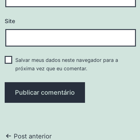
Site
Salvar meus dados neste navegador para a
próxima vez que eu comentar.
Navegação
Post anterior