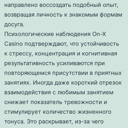
направлено воссоздать подобный опыт,
возвращая личность к знакомым формам
досуга.
Психологические наблюдения On-X
Casino подтверждают, что устойчивость
к стрессу, концентрация и когнитивная
результативность усиливаются при
повторяющемся присутствии в приятных
занятиях. Иногда даже короткий отрезок
взаимодействия с любимым занятием
снижает показатель тревожности и
стимулирует количество жизненного
тонуса. Это раскрывает, из-за чего