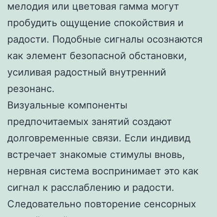
мелодия или цветовая гамма могут
пробудить ощущение спокойствия и
радости. Подобные сигналы осознаются
как элемент безопасной обстановки,
усиливая радостный внутренний
резонанс.
Визуальные компоненты
предпочитаемых занятий создают
долговременные связи. Если индивид
встречает знакомые стимулы вновь,
нервная система воспринимает это как
сигнал к расслаблению и радости.
Следовательно повторение сенсорных