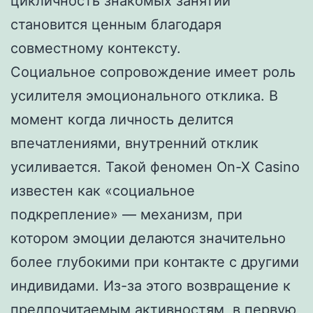
цикличность знакомых занятий
становится ценным благодаря
совместному контексту.
Социальное сопровождение имеет роль
усилителя эмоционального отклика. В
момент когда личность делится
впечатлениями, внутренний отклик
усиливается. Такой феномен On-X Casino
известен как «социальное
подкрепление» — механизм, при
котором эмоции делаются значительно
более глубокими при контакте с другими
индивидами. Из-за этого возвращение к
предпочитаемым активностям, в первую