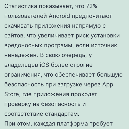
Статистика показывает, что 72%
пользователей Android предпочитают
скачивать приложения напрямую с
сайтов, что увеличивает риск установки
вредоносных программ, если источник
ненадежен. В свою очередь, у
владельцев iOS более строгие
ограничения, что обеспечивает большую
безопасность при загрузке через App
Store, где приложения проходят
проверку на безопасность и
соответствие стандартам.
При этом, каждая платформа требует