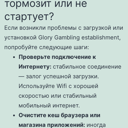
тормозит или не
стартует?
Если возникли проблемы с загрузкой или
установкой Glory Gambling establishment,
попробуйте следующие шаги:
Проверьте подключение к
Интернету:
стабильное соединение
— залог успешной загрузки.
Используйте Wifi с хорошей
скоростью или стабильный
мобильный интернет.
Очистите кеш браузера или
магазина приложений:
иногда