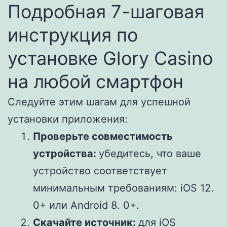
Подробная 7-шаговая
инструкция по
установке Glory Casino
на любой смартфон
Следуйте этим шагам для успешной
установки приложения:
Проверьте совместимость
устройства:
убедитесь, что ваше
устройство соответствует
минимальным требованиям: iOS 12.
0+ или Android 8. 0+.
Скачайте источник:
для iOS