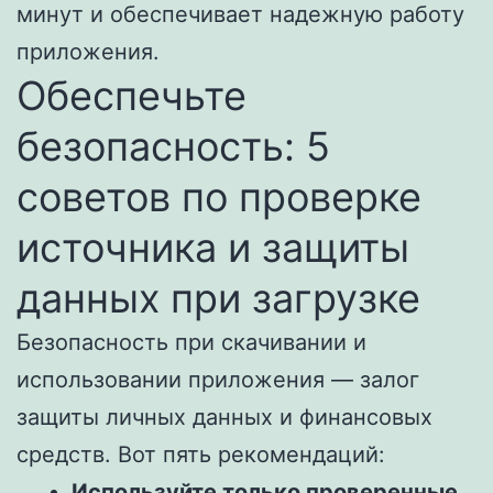
минут и обеспечивает надежную работу
приложения.
Обеспечьте
безопасность: 5
советов по проверке
источника и защиты
данных при загрузке
Безопасность при скачивании и
использовании приложения — залог
защиты личных данных и финансовых
средств. Вот пять рекомендаций:
Используйте только проверенные