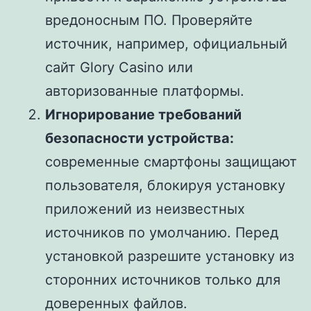
вредоносным ПО. Проверяйте
источник, например, официальный
сайт Glory Casino или
авторизованные платформы.
Игнорирование требований
безопасности устройства:
современные смартфоны защищают
пользователя, блокируя установку
приложений из неизвестных
источников по умолчанию. Перед
установкой разрешите установку из
сторонних источников только для
доверенных файлов.