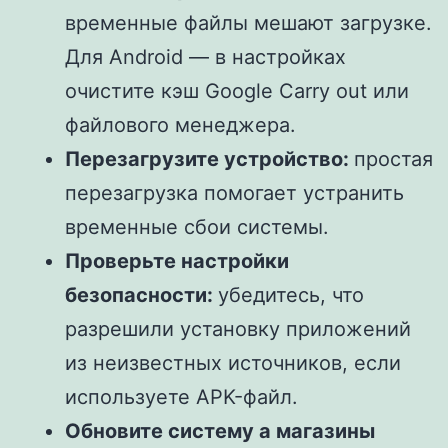
временные файлы мешают загрузке.
Для Android — в настройках
очистите кэш Google Carry out или
файлового менеджера.
Перезагрузите устройство:
простая
перезагрузка помогает устранить
временные сбои системы.
Проверьте настройки
безопасности:
убедитесь, что
разрешили установку приложений
из неизвестных источников, если
используете APK-файл.
Обновите систему а магазины