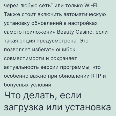
через любую сеть” или только Wi-Fi.
Также стоит включить автоматическую
установку обновлений в настройках
самого приложения Beauty Casino, если
такая опция предусмотрена. Это
позволяет избегать ошибок
совместимости и сохраняет
актуальность версии программы, что
особенно важно при обновлении RTP и
бонусных условий.
Что делать, если
загрузка или установка