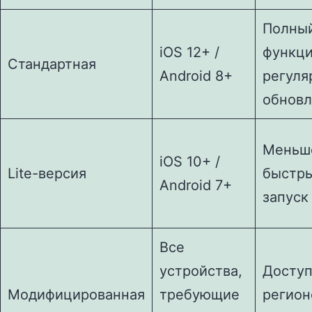
Полны
iOS 12+ /
функци
Стандартная
Android 8+
регуля
обновл
Меньше
iOS 10+ /
Lite-версия
быстр
Android 7+
запуск
Все
устройства,
Доступ
Модифицированная
требующие
регион