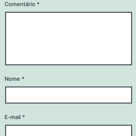
Comentário
*
Nome
*
E-mail
*