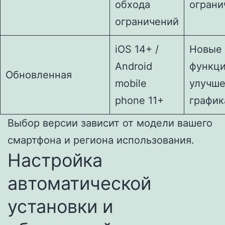
обхода
ограни
ограничений
iOS 14+ /
Новые
Android
функци
Обновленная
mobile
улучше
phone 11+
график
Выбор версии зависит от модели вашего
смартфона и региона использования.
Настройка
автоматической
установки и