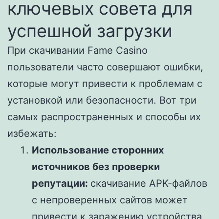
ключевых совета для
успешной загрузки
При скачивании Fame Casino
пользователи часто совершают ошибки,
которые могут привести к проблемам с
установкой или безопасности. Вот три
самых распространенных и способы их
избежать:
Использование сторонних
источников без проверки
репутации:
скачивание APK-файлов
с непроверенных сайтов может
привести к заражению устройства