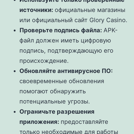
источники:
официальные магазины
или официальный сайт Glory Casino.
Проверьте подпись файла:
APK-
файл должен иметь цифровую
подпись, подтверждающую его
происхождение.
Обновляйте антивирусное ПО:
своевременные обновления
помогают обнаружить
потенциальные угрозы.
Ограничьте разрешения
приложения:
предоставляйте
только необходимые для работы