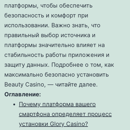
платформы, чтобы обеспечить
безопасность и комфорт при
использовании. Важно знать, что
правильный выбор источника и
платформы значительно влияет на
стабильность работы приложения и
защиту данных. Подробнее о том, как
максимально безопасно установить
Beauty Casino, — читайте далее.
Оглавление:
Почему платформа вашего
смартфона определяет процесс
установки Glory Casino?