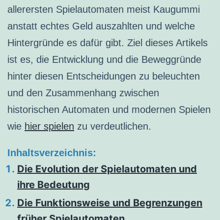
allerersten Spielautomaten meist Kaugummi
anstatt echtes Geld auszahlten und welche
Hintergründe es dafür gibt. Ziel dieses Artikels
ist es, die Entwicklung und die Beweggründe
hinter diesen Entscheidungen zu beleuchten
und den Zusammenhang zwischen
historischen Automaten und modernen Spielen
wie
hier spielen
zu verdeutlichen.
Inhaltsverzeichnis:
Die Evolution der Spielautomaten und
ihre Bedeutung
Die Funktionsweise und Begrenzungen
früher Spielautomaten