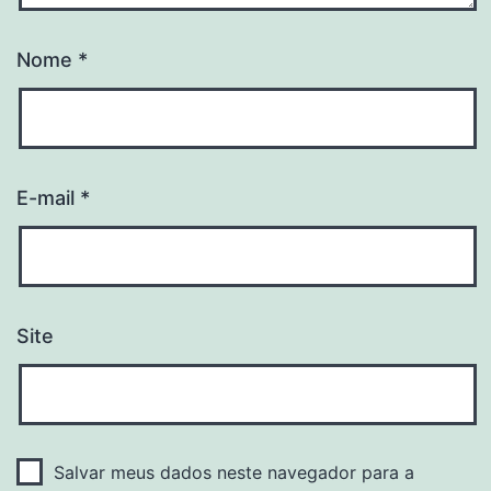
Nome
*
E-mail
*
Site
Salvar meus dados neste navegador para a