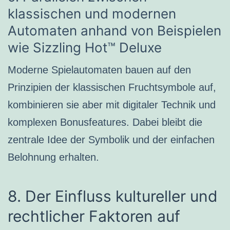
klassischen und modernen
Automaten anhand von Beispielen
wie Sizzling Hot™ Deluxe
Moderne Spielautomaten bauen auf den
Prinzipien der klassischen Fruchtsymbole auf,
kombinieren sie aber mit digitaler Technik und
komplexen Bonusfeatures. Dabei bleibt die
zentrale Idee der Symbolik und der einfachen
Belohnung erhalten.
8. Der Einfluss kultureller und
rechtlicher Faktoren auf