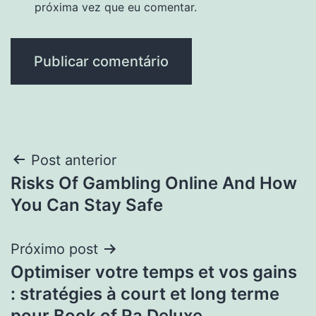
próxima vez que eu comentar.
Navegação
Post anterior
Risks Of Gambling Online And How
de
You Can Stay Safe
Post
Próximo post
Optimiser votre temps et vos gains
: stratégies à court et long terme
pour Book of Ra Deluxe