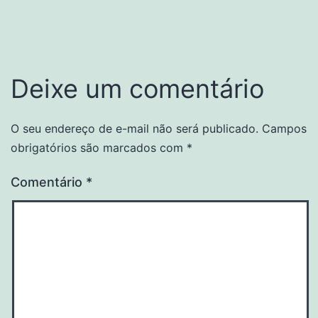
Deixe um comentário
O seu endereço de e-mail não será publicado.
Campos
obrigatórios são marcados com
*
Comentário
*