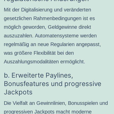
Mit der Digitalisierung und veränderten
gesetzlichen Rahmenbedingungen ist es
möglich geworden, Geldgewinne direkt
auszuzahlen. Automatensysteme werden
regelmäßig an neue Regularien angepasst,
was größere Flexibilität bei den
Auszahlungsmodalitäten ermöglicht.
b. Erweiterte Paylines,
Bonusfeatures und progressive
Jackpots
Die Vielfalt an Gewinnlinien, Bonusspielen und
progressiven Jackpots macht moderne