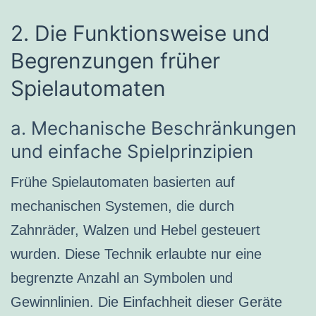
2. Die Funktionsweise und
Begrenzungen früher
Spielautomaten
a. Mechanische Beschränkungen
und einfache Spielprinzipien
Frühe Spielautomaten basierten auf
mechanischen Systemen, die durch
Zahnräder, Walzen und Hebel gesteuert
wurden. Diese Technik erlaubte nur eine
begrenzte Anzahl an Symbolen und
Gewinnlinien. Die Einfachheit dieser Geräte