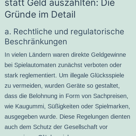
statt Geld auszahlten: Die
Gründe im Detail
a. Rechtliche und regulatorische
Beschränkungen
In vielen Ländern waren direkte Geldgewinne
bei Spielautomaten zunächst verboten oder
stark reglementiert. Um illegale Glücksspiele
zu vermeiden, wurden Geräte so gestaltet,
dass die Belohnung in Form von Sachpreisen,
wie Kaugummi, Süßigkeiten oder Spielmarken,
ausgegeben wurde. Diese Regelungen dienten
auch dem Schutz der Gesellschaft vor