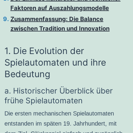
Faktoren auf Auszahlungsmodelle
Zusammenfassung: Die Balance
zwischen Tradition und Innovation
1. Die Evolution der
Spielautomaten und ihre
Bedeutung
a. Historischer Überblick über
frühe Spielautomaten
Die ersten mechanischen Spielautomaten
entstanden im späten 19. Jahrhundert, mit