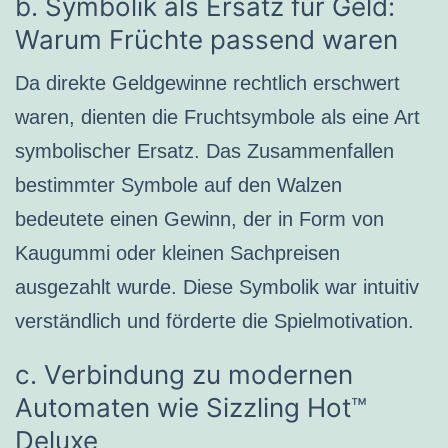
b. Symbolik als Ersatz für Geld:
Warum Früchte passend waren
Da direkte Geldgewinne rechtlich erschwert
waren, dienten die Fruchtsymbole als eine Art
symbolischer Ersatz. Das Zusammenfallen
bestimmter Symbole auf den Walzen
bedeutete einen Gewinn, der in Form von
Kaugummi oder kleinen Sachpreisen
ausgezahlt wurde. Diese Symbolik war intuitiv
verständlich und förderte die Spielmotivation.
c. Verbindung zu modernen
Automaten wie Sizzling Hot™
Deluxe