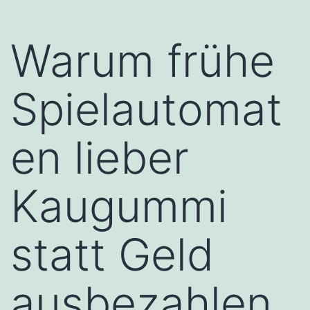
Warum frühe
Spielautomat
en lieber
Kaugummi
statt Geld
ausbezahlen