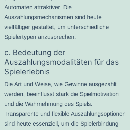
Automaten attraktiver. Die
Auszahlungsmechanismen sind heute
vielfältiger gestaltet, um unterschiedliche
Spielertypen anzusprechen.
c. Bedeutung der
Auszahlungsmodalitäten für das
Spielerlebnis
Die Art und Weise, wie Gewinne ausgezahlt
werden, beeinflusst stark die Spielmotivation
und die Wahrnehmung des Spiels.
Transparente und flexible Auszahlungsoptionen
sind heute essenziell, um die Spielerbindung