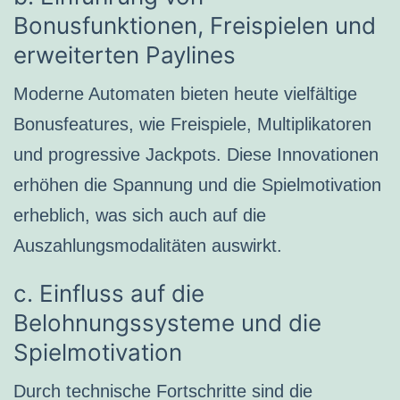
Bonusfunktionen, Freispielen und
erweiterten Paylines
Moderne Automaten bieten heute vielfältige
Bonusfeatures, wie Freispiele, Multiplikatoren
und progressive Jackpots. Diese Innovationen
erhöhen die Spannung und die Spielmotivation
erheblich, was sich auch auf die
Auszahlungsmodalitäten auswirkt.
c. Einfluss auf die
Belohnungssysteme und die
Spielmotivation
Durch technische Fortschritte sind die