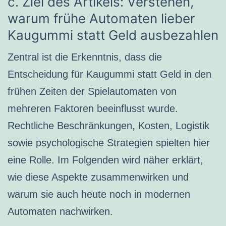
c. Ziel des Artikels: Verstehen,
warum frühe Automaten lieber
Kaugummi statt Geld ausbezahlen
Zentral ist die Erkenntnis, dass die
Entscheidung für Kaugummi statt Geld in den
frühen Zeiten der Spielautomaten von
mehreren Faktoren beeinflusst wurde.
Rechtliche Beschränkungen, Kosten, Logistik
sowie psychologische Strategien spielten hier
eine Rolle. Im Folgenden wird näher erklärt,
wie diese Aspekte zusammenwirken und
warum sie auch heute noch in modernen
Automaten nachwirken.