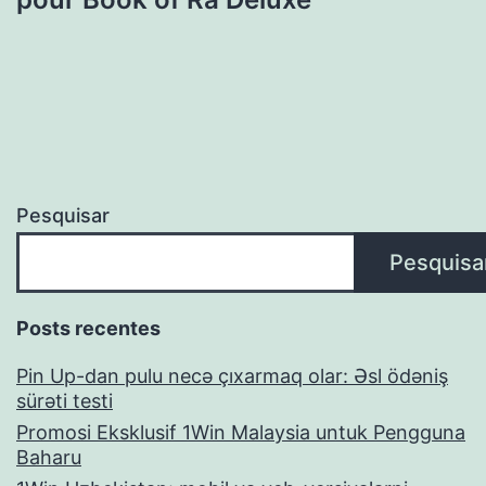
Pesquisar
Pesquisa
Posts recentes
Pin Up-dan pulu necə çıxarmaq olar: Əsl ödəniş
sürəti testi
Promosi Eksklusif 1Win Malaysia untuk Pengguna
Baharu